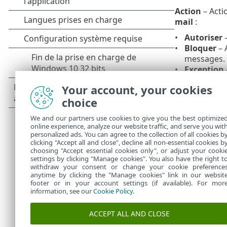
Action
– Acti
mail
:
Autoriser
–
Bloquer
– 
messages.
Exception
utilisées p
Your account, your cookies
Domaine ent
choice
uniquement à
address.info
).
We and our partners use cookies to give you the best optimize
online experience, analyze our website traffic, and serve you wit
Domaines de 
personalized ads. You can agree to the collection of all cookies b
contact (
adres
clicking "Accept all and close", decline all non-essential cookies b
choosing "Accept essential cookies only", or adjust your cooki
settings by clicking "Manage cookies". You also have the right t
withdraw your consent or change your cookie preference
anytime by clicking the "Manage cookies" link in our websit
footer or in your account settings (if available). For mor
information, see our
Cookie Policy
.
ACCEPT ALL AND CLOSE