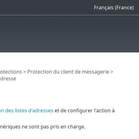
Français (France)
otections
>
Protection du client de messagerie
>
adresse
on des listes d'adresses
et de configurer l'action à
énériques ne sont pas pris en charge.