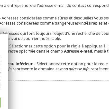
on à entreprendre si l’adresse e-mail du contact correspond
 Adresses considérées comme sûres et desquelles vous so
Adresses considérées comme dangereuses/indésirables et d
– Adresses qui font toujours l'objet d'une recherche de cour
our l’envoi de courrier indésirable.
ier
– Sélectionnez cette option pour le règle à appliquer à l
 l'adresse spécifiée dans le champ
Adresse e-mail
, mais à
d
h
niveau inférieur
– Sélectionnez cette option pour le règle
y
se.info
représente le domaine et
mon.adresse.info
représent
y
e
o
s
e
e