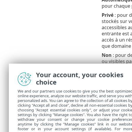
pour chaque p
Privé
: pour d
stockés sur v
accessibles a
entrante est 
accès à un ré
que domaine 
Non
: pour de
ou visibles p
d’utiliser ce
Your account, your cookies
réseau qui n'
choice
Profil défini 
option n'est 
We and our partners use cookies to give you the best optimize
online experience, analyze our website traffic, and serve you wit
Une con
personalized ads. You can agree to the collection of all cookies b
clicking "Accept all and close", decline all non-essential cookies b
choosing "Accept essential cookies only", or adjust your cooki
settings by clicking "Manage cookies". You also have the right t
withdraw your consent or change your cookie preference
anytime by clicking the "Manage cookies" link in our websit
footer or in your account settings (if available). For mor