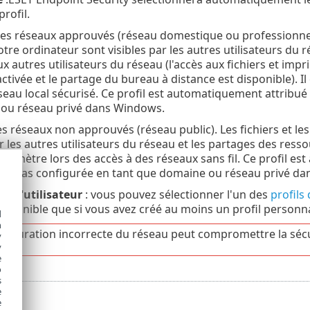
rofil.
es réseaux approuvés (réseau domestique ou professionnel).
otre ordinateur sont visibles par les autres utilisateurs du 
ux autres utilisateurs du réseau (l'accès aux fichiers et im
activée et le partage du bureau à distance est disponible). 
seau local sécurisé. Ce profil est automatiquement attribué 
ou réseau privé dans Windows.
s réseaux non approuvés (réseau public). Les fichiers et le
ar les autres utilisateurs du réseau et les partages des res
 paramètre lors des accès à des réseaux sans fil. Ce profil 
est pas configurée en tant que domaine ou réseau privé d
par l'utilisateur
: vous pouvez sélectionner l'un des
profils
disponible que si vous avez créé au moins un profil personna
d
h
figuration incorrecte du réseau peut compromettre la sécur
y
y
e
o
s
e
e