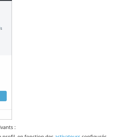
vants :
profil, en fonction des
activateurs
configurés