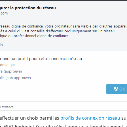
ffectuer un choix parmi les
profils de connexion réseau
sui
e
:ESET Endpoint Security sélectionnera automatiquement le 