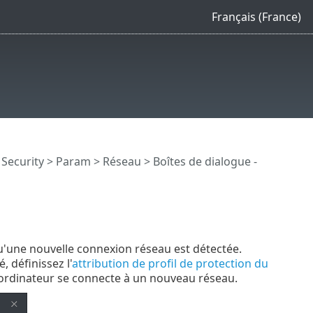
Français (France)
 Security
>
Param
>
Réseau
> Boîtes de dialogue -
u'une nouvelle connexion réseau est détectée.
 définissez l'
attribution de profil de protection du
e ordinateur se connecte à un nouveau réseau.