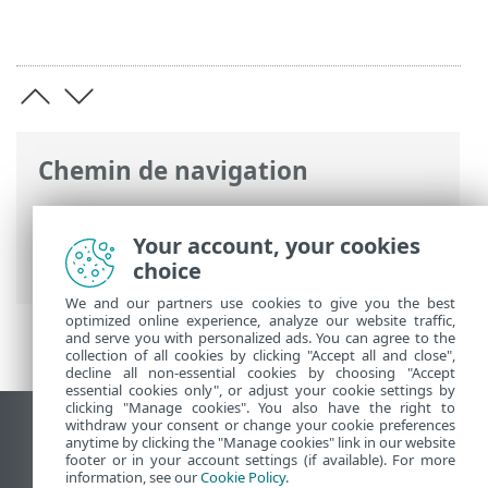
Chemin de navigation
Aide en ligne ESET
>
ESET Endpoint
Security
>
Configuration avancée
> Mode
Your account, your cookies
de présentation
choice
We and our partners use cookies to give you the best
optimized online experience, analyze our website traffic,
and serve you with personalized ads. You can agree to the
collection of all cookies by clicking "Accept all and close",
decline all non-essential cookies by choosing "Accept
essential cookies only", or adjust your cookie settings by
clicking "Manage cookies". You also have the right to
withdraw your consent or change your cookie preferences
Afficher le site des postes de travail
anytime by clicking the "Manage cookies" link in our website
footer or in your account settings (if available). For more
End of Life
information, see our
Cookie Policy
.