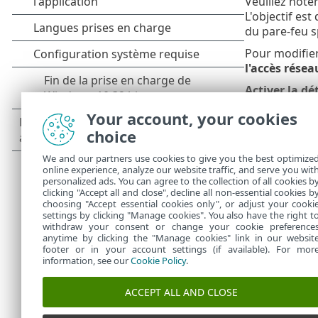
Veuillez note
L'objectif est
du pare-feu s
Pour modifier
l'accès résea
Activer la dé
modifications
Your account, your cookies
tente d'établi
choice
Autoriser la 
signature num
We and our partners use cookies to give you the best optimize
online experience, analyze our website traffic, and serve you wit
Liste des app
personalized ads. You can agree to the collection of all cookies b
lesquelles les
clicking "Accept all and close", decline all non-essential cookies b
choosing "Accept essential cookies only", or adjust your cooki
settings by clicking "Manage cookies". You also have the right t
withdraw your consent or change your cookie preference
anytime by clicking the "Manage cookies" link in our websit
footer or in your account settings (if available). For mor
information, see our
Cookie Policy
.
ACCEPT ALL AND CLOSE