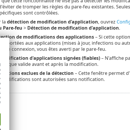
r que cette fonctionnalité ne vise pas à détecter les modifi
 d'éviter de tromper les règles du pare-feu existantes. Seules
pécifiques sont contrôlées.
 la
détection de modification d'application
, ouvrez
Confi
u
Pare-feu
>
Détection de modification d'application
.
tection de modifications des applications
– Si cette optio
 apportées aux applications (mises à jour, infections ou au
r une connexion, vous êtes averti par le pare-feu.
modification d'applications signées (fiables)
– N'affiche p
érique valide avant et après la modification.
d
h
lications exclues de la détection
– Cette fenêtre permet d
y
 modifications sont autorisées sans notification.
y
e
o
s
e
e