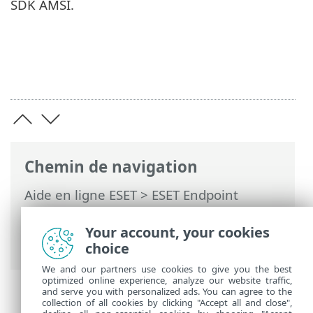
SDK AMSI.
Chemin de navigation
Aide en ligne ESET
>
ESET Endpoint
Security
>
Configuration avancée
>
Analyses
> AMSI (Antimalware Scan
Your account, your cookies
Interface)
choice
We and our partners use cookies to give you the best
optimized online experience, analyze our website traffic,
and serve you with personalized ads. You can agree to the
collection of all cookies by clicking "Accept all and close",