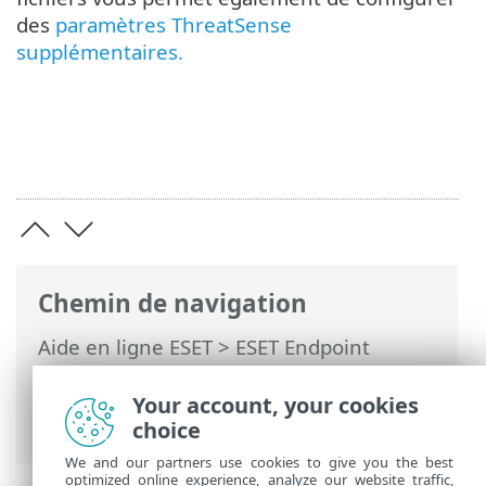
des
paramètres ThreatSense
supplémentaires.
Chemin de navigation
Aide en ligne ESET
>
ESET Endpoint
Security
>
Configuration avancée
>
Protections
> Protection en temps réel
Your account, your cookies
du système de fichiers
choice
We and our partners use cookies to give you the best
optimized online experience, analyze our website traffic,