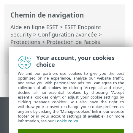
Chemin de navigation
Aide en ligne ESET
>
ESET Endpoint
Security
>
Configuration avancée
>
Protections
>
Protection de l'accès
réseau
>
Pare-feu
>
Paramètres du mode
d'apprentissage
> Boîte de dialogue - Fin
Your account, your cookies
du mode d'apprentissage
choice
We and our partners use cookies to give you the best
optimized online experience, analyze our website traffic,
and serve you with personalized ads. You can agree to the
collection of all cookies by clicking "Accept all and close",
decline all non-essential cookies by choosing "Accept
essential cookies only", or adjust your cookie settings by
clicking "Manage cookies". You also have the right to
withdraw your consent or change your cookie preferences
Afficher le site des postes de travail
anytime by clicking the "Manage cookies" link in our website
footer or in your account settings (if available). For more
End of Life
information, see our
Cookie Policy
.
Base de connaissances ESET
Forum ESET