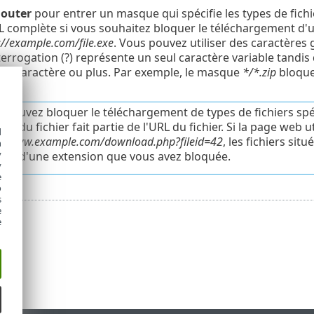
jouter
pour entrer un masque qui spécifie les types de fich
RL complète si vous souhaitez bloquer le téléchargement d'un
://example.com/file.exe
. Vous pouvez utiliser des caractères
terrogation (?) représente un seul caractère variable tandis
éro caractère ou plus. Par exemple, le masque
*/*.zip
bloque 
 pouvez bloquer le téléchargement de types de fichiers spéc
ion du fichier fait partie de l'URL du fichier. Si la page web
d
e
www.example.com/download.php?fileid=42
, les fichiers si
h
y
tés d'une extension que vous avez bloquée.
y
e
o
s
e
e