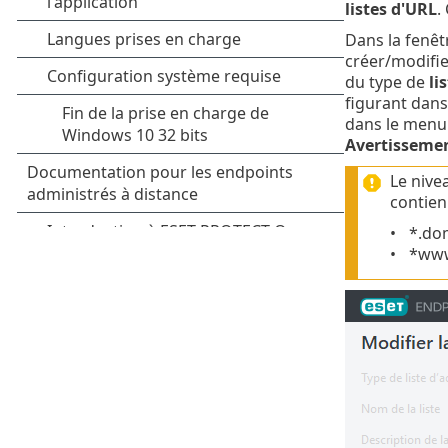
listes d'URL
.
Dans la fenê
créer/modifier
du type de
li
figurant dans 
dans le menu 
Avertisseme
Le nive
contien
*.do
*www