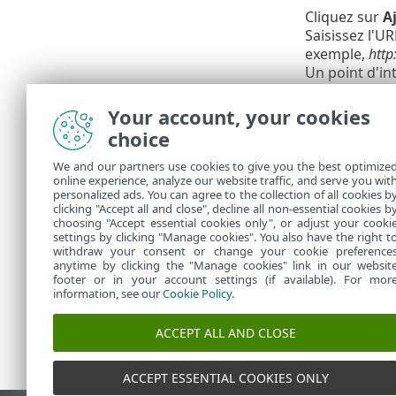
Cliquez sur
A
Saisissez l'U
exemple,
http
Un point d'in
variable de z
compressés.
Your account, your cookies
choice
Vous ne
l'extens
We and our partners use cookies to give you the best optimize
exempl
online experience, analyze our website traffic, and serve you wit
personalized ads. You can agree to the collection of all cookies b
sont do
clicking "Accept all and close", decline all non-essential cookies b
choosing "Accept essential cookies only", or adjust your cooki
settings by clicking "Manage cookies". You also have the right t
withdraw your consent or change your cookie preference
anytime by clicking the "Manage cookies" link in our websit
footer or in your account settings (if available). For mor
information, see our
Cookie Policy
.
ACCEPT ALL AND CLOSE
ACCEPT ESSENTIAL COOKIES ONLY