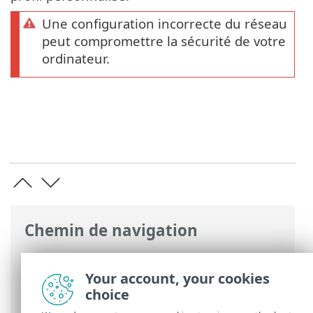
Une configuration incorrecte du réseau
peut compromettre la sécurité de votre
ordinateur.
Chemin de navigation
Aide en ligne ESET
>
ESET Endpoint
Security
>
Commencer
> Configurer la
Your account, your cookies
protection du réseau
choice