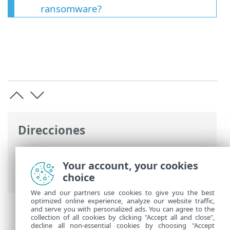
ransomware?
Direcciones
Ayuda en línea de ESET
>
ESET Endpoint
Security
>
Preguntas frecuentes
>
Your account, your cookies
Corrección de ransomware
choice
We and our partners use cookies to give you the best
optimized online experience, analyze our website traffic,
and serve you with personalized ads. You can agree to the
collection of all cookies by clicking "Accept all and close",
decline all non-essential cookies by choosing "Accept