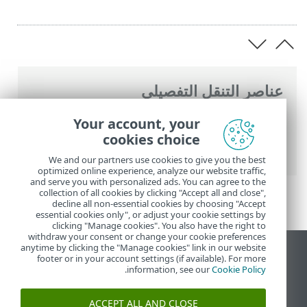
عناصر التنقل التفصيلي
تعليمات ESET عبر الإنترنت
>
ESET Endpoint
Your account, your
Security
>
الإعداد المتقدم
>
وسائل الحماية
>
cookies choice
حماية الوصول إلى الشبكة
We and our partners use cookies to give you the best
optimized online experience, analyze our website traffic,
and serve you with personalized ads. You can agree to the
collection of all cookies by clicking "Accept all and close",
decline all non-essential cookies by choosing "Accept
essential cookies only", or adjust your cookie settings by
clicking "Manage cookies". You also have the right to
withdraw your consent or change your cookie preferences
anytime by clicking the "Manage cookies" link in our website
عرض موقع سطح المكتب
footer or in your account settings (if available). For more
.
information, see our
Cookie Policy
End of Life
قاعدة معارف ESET
ACCEPT ALL AND CLOSE