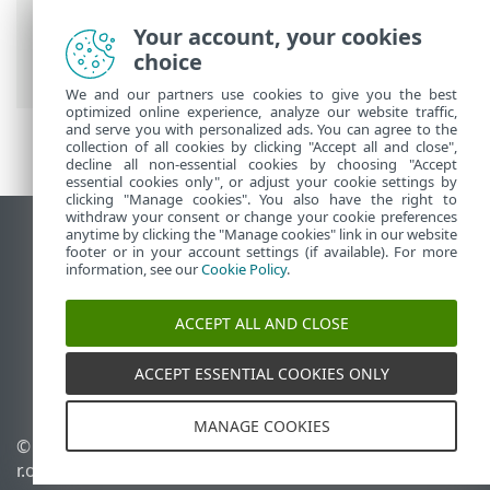
Your account, your cookies
ESET 線上說明
>
ESET Endpoint Security
>
choice
安裝/升級
> 安全性和穩定性 Hotfix
We and our partners use cookies to give you the best
optimized online experience, analyze our website traffic,
and serve you with personalized ads. You can agree to the
collection of all cookies by clicking "Accept all and close",
decline all non-essential cookies by choosing "Accept
essential cookies only", or adjust your cookie settings by
clicking "Manage cookies". You also have the right to
withdraw your consent or change your cookie preferences
anytime by clicking the "Manage cookies" link in our website
檢視桌面網站
footer or in your account settings (if available). For more
End of Life
information, see our
Cookie Policy
.
ESET 知識庫
ACCEPT ALL AND CLOSE
ESET 論壇
ESET Status Portal
ACCEPT ESSENTIAL COOKIES ONLY
地區設定
MANAGE COOKIES
© 1992 - 2026 ESET, spol. s
管理 Cookie
r.o. - 保留所有權利。
Cookie 原則