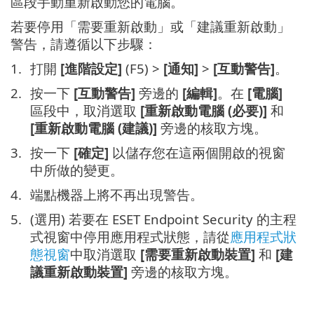
區段手動重新啟動您的電腦。
若要停用「需要重新啟動」或「建議重新啟動」
警告，請遵循以下步驟：
打開
[進階設定]
(F5) >
[通知]
>
[互動警告]
。
按一下
[互動警告]
旁邊的
[編輯]
。在
[電腦]
區段中，取消選取
[重新啟動電腦 (必要)]
和
[重新啟動電腦 (建議)]
旁邊的核取方塊。
按一下
[確定]
以儲存您在這兩個開啟的視窗
中所做的變更。
端點機器上將不再出現警告。
(選用) 若要在 ESET Endpoint Security 的主程
式視窗中停用應用程式狀態，請從
應用程式狀
態視窗
中取消選取
[需要重新啟動裝置]
和
[建
議重新啟動裝置]
旁邊的核取方塊。