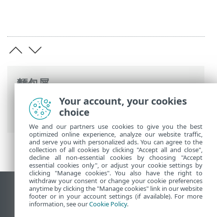
麵包屑
Your account, your cookies
ESET 線上說明
>
ESET Endpoint Security
>
choice
進階設定
>
通知
>
互動警告
> 建議重新啟動
We and our partners use cookies to give you the best
optimized online experience, analyze our website traffic,
and serve you with personalized ads. You can agree to the
collection of all cookies by clicking "Accept all and close",
decline all non-essential cookies by choosing "Accept
essential cookies only", or adjust your cookie settings by
clicking "Manage cookies". You also have the right to
withdraw your consent or change your cookie preferences
anytime by clicking the "Manage cookies" link in our website
檢視桌面網站
footer or in your account settings (if available). For more
End of Life
information, see our
Cookie Policy
.