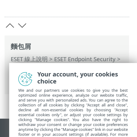
麵包屑
ESET 線上說明
>
ESET Endpoint Security
>
進階設定
>
防護
>
HIPS – 主機入侵預防系
Your account, your cookies
統
>
HIPS 進階設定
> 一律允許載入驅動程
choice
式
We and our partners use cookies to give you the best
optimized online experience, analyze our website traffic,
and serve you with personalized ads. You can agree to the
collection of all cookies by clicking "Accept all and close",
decline all non-essential cookies by choosing "Accept
essential cookies only", or adjust your cookie settings by
clicking "Manage cookies". You also have the right to
withdraw your consent or change your cookie preferences
anytime by clicking the "Manage cookies" link in our website
檢視桌面網站
footer or in your account settings (if available). For more