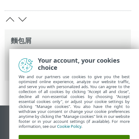
麵包屑
ESET 線上說明
>
ESET Endpoint Security
>
Your account, your cookies
進階設定
>
防護
>
電子郵件用戶端防護
>
郵
choice
件傳輸防護
> 排除的 IP
We and our partners use cookies to give you the best
optimized online experience, analyze our website traffic,
and serve you with personalized ads. You can agree to the
collection of all cookies by clicking "Accept all and close",
decline all non-essential cookies by choosing "Accept
essential cookies only", or adjust your cookie settings by
clicking "Manage cookies". You also have the right to
withdraw your consent or change your cookie preferences
anytime by clicking the "Manage cookies" link in our website
檢視桌面網站
footer or in your account settings (if available). For more
End of Life
information, see our
Cookie Policy
.
ESET 知識庫