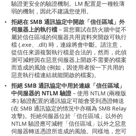
驗證更安全的驗證機制。LM 配置是一種較薄
弱的機制，因此不建議您使用。
拒絕在 SMB 通訊協定中開啟「信任區域」外
伺服器上的執行檔
– 當您嘗試在防火牆中從不
屬於信任區域的伺服器共用資料夾開啟可執行
檔 (.exe、.dll) 時，連線將會中斷。請注意，
從信任來源複製執行檔是合法的，然而，此偵
測可減輕因在惡意伺服器上開啟不需要的檔案
而造成的風險 (例如，因使用者按一下共用的
惡意執行檔連結就能開啟的檔案)。
拒絕 SMB 通訊協定中用於連線「信任區域」
中伺服器的 NTLM 驗證
– 使用 NTLM (兩種版
本) 驗證配置的通訊協定可能會受到憑證轉送
(在 SMB 通訊協定的情況中亦稱為 SMB Relay
攻擊)。拒絕伺服器位於「信任區域」以外的
NTLM 驗證應可減輕「信任區域」以外之惡意
伺服器轉送憑證所造成的風險。同樣地，您可