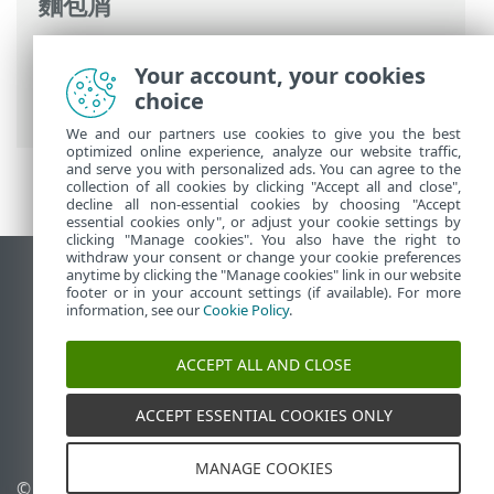
麵包屑
ESET 線上說明
>
ESET Endpoint Security
>
Your account, your cookies
進階設定
>
防護
>
網路存取防護
>
網路攻擊
choice
防護 (IDS)
> 進階選項
We and our partners use cookies to give you the best
optimized online experience, analyze our website traffic,
and serve you with personalized ads. You can agree to the
collection of all cookies by clicking "Accept all and close",
decline all non-essential cookies by choosing "Accept
essential cookies only", or adjust your cookie settings by
clicking "Manage cookies". You also have the right to
withdraw your consent or change your cookie preferences
anytime by clicking the "Manage cookies" link in our website
檢視桌面網站
footer or in your account settings (if available). For more
End of Life
information, see our
Cookie Policy
.
ESET 知識庫
ACCEPT ALL AND CLOSE
ESET 論壇
ESET Status Portal
ACCEPT ESSENTIAL COOKIES ONLY
地區設定
MANAGE COOKIES
© 1992 - 2026 ESET, spol. s
管理 Cookie