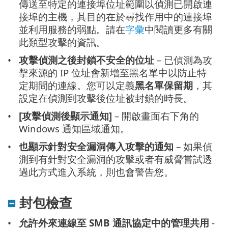
傳送至特定的連接埠位址範圍以偵測已開啟連
接埠的主機，其目的在於尋找作用中的連接埠
並利用服務的弱點。請在
字彙
中閱讀更多有關
此類型攻擊的資訊。
攻擊偵測之後封鎖不安全的位址
– 已偵測為攻
擊來源的 IP 位址會新增至黑名單中以防止特
定期間的連線。您可以定義
黑名單保留期
，其
設定在偵測到攻擊後位址被封鎖的時長。
[攻擊偵測後顯示通知]
– 開啟畫面右下角的
Windows 通知區域通知。
也顯示針對安全漏洞傳入攻擊的通知
– 如果偵
測到有針對安全漏洞的攻擊或者有威脅嘗試透
過此方式進入系統，則也會警告您。
封包檢查
允許外來連線至 SMB 通訊協定中的管理共用
-