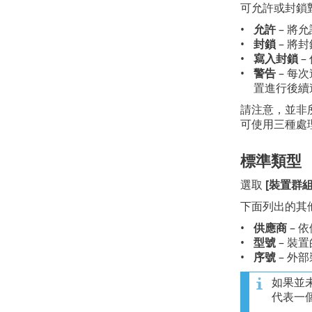
可允許或封鎖
允許
– 將
封鎖
– 將
寫入封鎖
–
警告
– 每
置進行後續
請注意，並非
可使用三種處理
標準類型
選取
[裝置群組
下面列出的其
供應商
– 
型號
– 裝
序號
– 外
如果並
代表一個