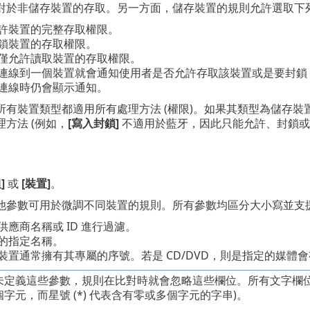
對於非儲存裝置的存取。另一方面，儲存裝置的規則允許選取下
允許裝置的完整存取權限。
封鎖裝置的存取權限。
 僅允許讀取裝置的存取權限。
次連線到一個裝置就會通知使用者是否允許存取該裝置或是要封
連線時仍會顯示通知。
所有裝置類型都適用所有處理方法 (權限)。如果其類型為儲存
方法 (例如，
[寫入封鎖]
不適用於藍牙，因此只能允許、封鎖或
]
或
[裝置]
。
他參數可用於微調不同裝置的規則。所有參數均區分大小寫並支援萬
依供應商名稱或 ID 進行過濾。
置的指定名稱。
部裝置通常擁有其專屬的序號。若是 CD/DVD，則是指定的媒體會
未定義這些參數，規則在比對時就會忽略這些欄位。所有文字欄位中的
字元，而星號 (*) 代表含有零或多個字元的字串)。