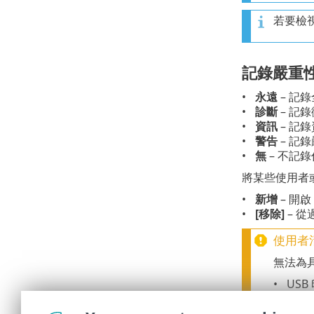
若要檢
記錄嚴重
永遠
– 記
診斷
– 記
資訊
– 記
警告
– 記錄
無
– 不記
將某些使用者
新增
– 開啟
[移除]
– 
使用者
無法為
USB
藍牙
智慧