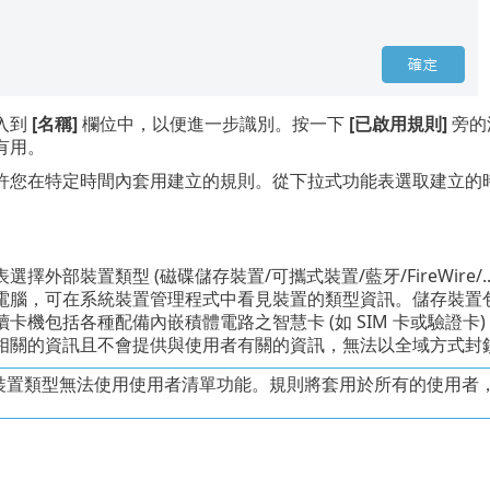
入到
[名稱]
欄位中，以便進一步識別。按一下
[已啟用規則]
旁的
有用。
允許您在特定時間內套用建立的規則。從下拉式功能表選取建立的
選擇外部裝置類型 (磁碟儲存裝置/可攜式裝置/藍牙/FireWire
腦，可在系統裝置管理程式中看見裝置的類型資訊。儲存裝置包括透過 
卡機包括各種配備內嵌積體電路之智慧卡 (如 SIM 卡或驗證
相關的資訊且不會提供與使用者有關的資訊，無法以全域方式封
裝置類型無法使用使用者清單功能。規則將套用於所有的使用者