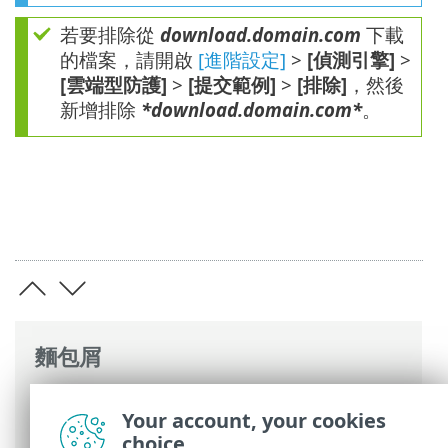
若要排除從
download.domain.com
下載
的檔案，請開啟
[進階設定]
>
[偵測引擎]
>
[雲端型防護]
>
[提交範例]
>
[排除]
，然後
新增排除
*download.domain.com*
。
麵包屑
ESET 線上說明
>
ESET Endpoint Security
>
Your account, your cookies
進階設定
>
防護
>
雲端型防護
> 適用於雲端
choice