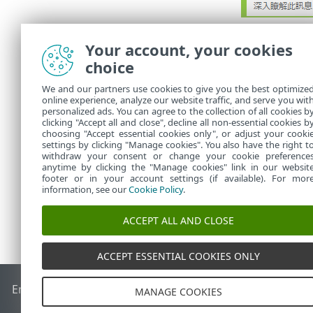
您可以按一下
Your account, your cookies
防火牆規則，之後
choice
請按一下
[新增
時要採取的處
We and our partners use cookies to give you the best optimize
online experience, analyze our website traffic, and serve you wit
在
[本機]
索引
personalized ads. You can agree to the collection of all cookies b
的話)。一旦
clicking "Accept all and close", decline all non-essential cookies b
choosing "Accept essential cookies only", or adjust your cooki
settings by clicking "Manage cookies". You also have the right t
withdraw your consent or change your cookie preference
anytime by clicking the "Manage cookies" link in our websit
footer or in your account settings (if available). For mor
information, see our
Cookie Policy
.
ACCEPT ALL AND CLOSE
ACCEPT ESSENTIAL COOKIES ONLY
End of Life
ESET 知識庫
ESET 論壇
ESET Status Portal
地區設
MANAGE COOKIES