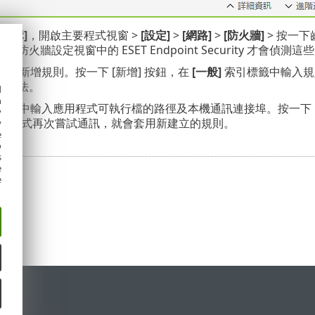
[編輯]
，開啟主要程式視窗 >
[設定]
>
[網路]
>
[防火牆]
> 按一下
防火牆設定視窗中的 ESET Endpoint Security 才會偵測這
]
以新增規則。按一下 [新增] 按鈕，在
[一般]
索引標籤中輸入規
理方法。
d
h
標籤中輸入應用程式可執行檔的路徑及本機通訊連接埠。按一下
y
應用程式再次嘗試通訊，就會套用新建立的規則。
y
e
o
s
e
e
定