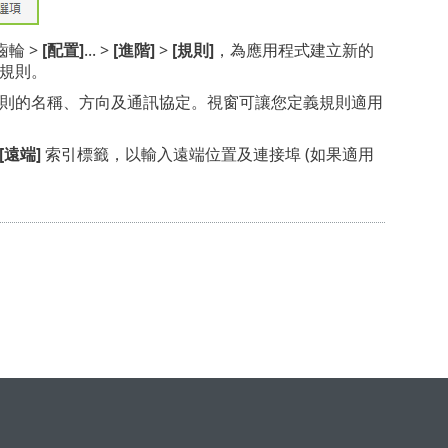
齒輪 >
[配置]
... >
[進階]
>
[規則]
，為應用程式建立新的
些規則。
則的名稱、方向及通訊協定。視窗可讓您定義規則適用
[遠端]
索引標籤，以輸入遠端位置及連接埠 (如果適用