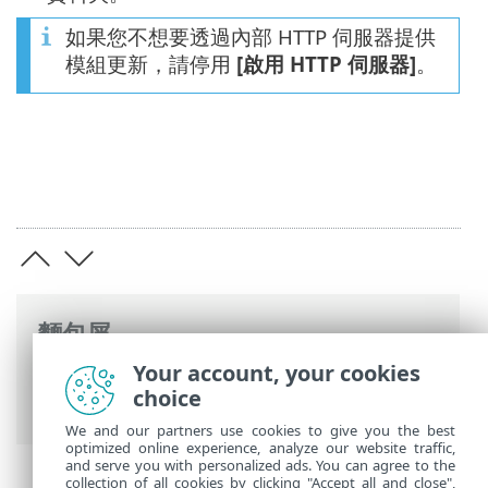
如果您不想要透過內部 HTTP 伺服器提供
模組更新，請停用
[啟用 HTTP 伺服器]
。
麵包屑
Your account, your cookies
ESET 線上說明
>
ESET Endpoint Security
>
choice
常見問題
> 如何配置映像
We and our partners use cookies to give you the best
optimized online experience, analyze our website traffic,
and serve you with personalized ads. You can agree to the
collection of all cookies by clicking "Accept all and close",