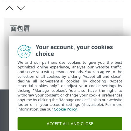
面包屑
ESET 联机帮助
>
ESET Endpoint Security
>
Your account, your cookies
高级设置
>
保护
>
文件系统实时防护
>
进程
choice
排除
> 添加或编辑进程排除
We and our partners use cookies to give you the best
optimized online experience, analyze our website traffic,
and serve you with personalized ads. You can agree to the
collection of all cookies by clicking "Accept all and close",
decline all non-essential cookies by choosing "Accept
essential cookies only", or adjust your cookie settings by
clicking "Manage cookies". You also have the right to
withdraw your consent or change your cookie preferences
anytime by clicking the "Manage cookies" link in our website
查看桌面站点
footer or in your account settings (if available). For more
End of Life
information, see our
Cookie Policy
.
ESET 知识库
ACCEPT ALL AND CLOSE
ESET 论坛