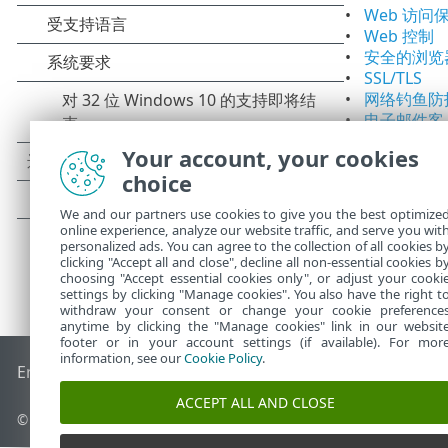
Web 访问
Web 控制
安全的浏览
SSL/TLS
网络钓鱼防
电子邮件客
Your account, your cookies
choice
We and our partners use cookies to give you the best optimize
online experience, analyze our website traffic, and serve you wit
personalized ads. You can agree to the collection of all cookies b
clicking "Accept all and close", decline all non-essential cookies b
choosing "Accept essential cookies only", or adjust your cooki
settings by clicking "Manage cookies". You also have the right t
withdraw your consent or change your cookie preference
anytime by clicking the "Manage cookies" link in our websit
footer or in your account settings (if available). For mor
information, see our
Cookie Policy
.
End of Life
ESET 知识库
ESET 论坛
ESET Status Portal
区域支
ACCEPT ALL AND CLOSE
© 1992 - 2026 ESET, spol. s r.o. - 保留所有权利。