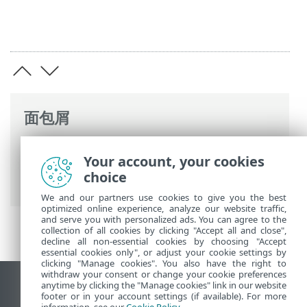
面包屑
ESET 联机帮助
>
ESET Endpoint Security
>
Your account, your cookies
高级设置
>
保护
>
网络访问保护
>
网络攻击
choice
防护 (IDS)
> 暴力攻击防护
We and our partners use cookies to give you the best
optimized online experience, analyze our website traffic,
and serve you with personalized ads. You can agree to the
collection of all cookies by clicking "Accept all and close",
decline all non-essential cookies by choosing "Accept
essential cookies only", or adjust your cookie settings by
clicking "Manage cookies". You also have the right to
withdraw your consent or change your cookie preferences
anytime by clicking the "Manage cookies" link in our website
查看桌面站点
footer or in your account settings (if available). For more