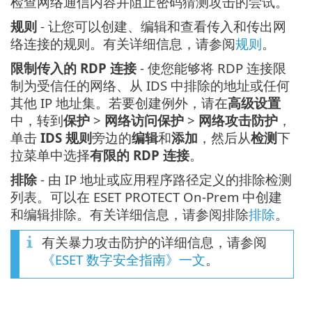
检查网络通信内容并阻止密码猜测攻击的尝试。
规则
- 让您可以创建、编辑和查看传入和传出网
络连接的规则。有关详细信息，请参阅
规则
。
限制传入的 RDP 连接
- 使您能够将 RDP 连接限
制为受信任的网络、从 IDS 中排除的地址或任何
其他 IP 地址集。若要创建例外，请在
高级设置
中，转到
保护
>
网络访问保护
>
网络攻击防护
，
单击
IDS 规则
旁边的
编辑
和
添加
，然后从
检测
下
拉菜单中选择
有限的 RDP 连接
。
排除
- 由 IP 地址或应用程序路径定义的排除检测
列表。可以在 ESET PROTECT On-Prem 中创建
和编辑排除。有关详细信息，请参阅排除
排除
。
有关暴力攻击防护的详细信息，请参阅
《ESET 数字安全指南》一文
。