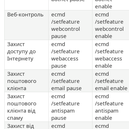
enable
Веб-контроль
ecmd
ecmd
/setfeature
/setfeature
webcontrol
webcontrol
pause
enable
Захист
ecmd
ecmd
доступу до
/setfeature
/setfeature
Інтернету
webaccess
webaccess
pause
enable
Захист
ecmd
ecmd
поштового
/setfeature
/setfeature
клієнта
email pause
email enable
Захист
ecmd
ecmd
поштового
/setfeature
/setfeature
клієнта від
antispam
antispam
спаму
pause
enable
Захист від
ecmd
ecmd