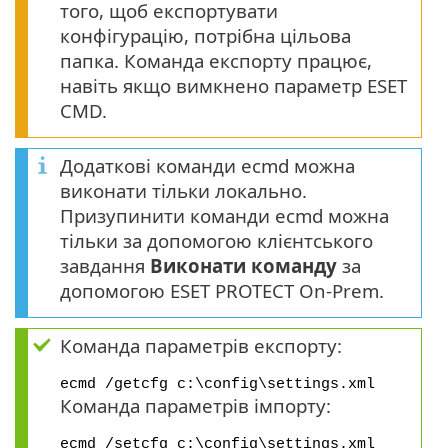
того, щоб експортувати
конфігурацію, потрібна цільова
папка. Команда експорту працює,
навіть якщо вимкнено параметр ESET
CMD.
Додаткові команди ecmd можна
виконати тільки локально.
Призупинити команди ecmd можна
тільки за допомогою клієнтського
завдання
Виконати команду
за
допомогою ESET PROTECT On-Prem.
Команда параметрів експорту:
ecmd /getcfg c:\config\settings.xml
Команда параметрів імпорту:
ecmd /setcfg c:\config\settings.xml