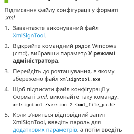
Підписання файлу конфігурації у форматі
.
xml
Завантажте виконуваний файл
XmlSignTool
.
Відкрийте командний рядок Windows
(cmd), вибравши параметр
У режимі
адміністратора
.
Перейдіть до розташування, в якому
збережено файл
xmlsigntool.exe
Щоб підписати файл конфігурації у
форматі .
xml
, виконайте таку команду:
xmlsigntool /version 2 <xml_file_path>
Коли з’явиться відповідний запит
XmlSignTool, введіть пароль для
додаткових параметрів
, а потім введіть