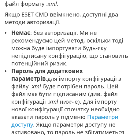
файл формату .
xml
.
Якщо ESET CMD ввімкнено, доступні два
методи авторизації.
Немає
: без авторизації. Ми не
рекомендуємо цей метод, оскільки тоді
можна буде імпортувати будь-яку
непідписану конфігурацію, що становить
потенційний ризик.
Пароль для додаткових
параметрів
:для імпорту конфігурації з
файлу .
xml
буде потрібен пароль. Цей
файл має бути підписаним (див. файл
конфігурації .
xml
нижче). Для імпорту
нової конфігурації спочатку необхідно
вказати пароль у підменю
Параметри
доступу
. Якщо параметри доступу не
активовано, то пароль не збігатиметься