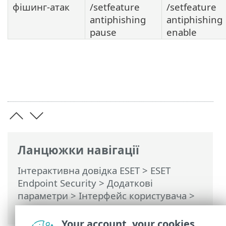
фішинг-атак
/setfeature
/setfeature
antiphishing
antiphishing
pause
enable
Ланцюжки навігації
Інтерактивна довідка ESET
>
ESET
Endpoint Security
>
Додаткові
параметри
>
Інтерфейс користувача
>
ESET CMD
Your account, your cookies