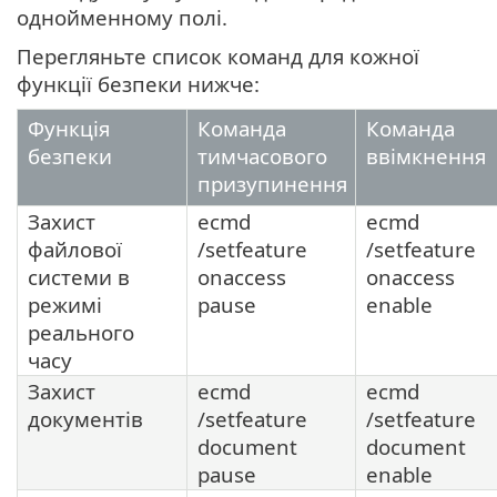
однойменному полі.
Перегляньте список команд для кожної
функції безпеки нижче:
Функція
Команда
Команда
безпеки
тимчасового
ввімкнення
призупинення
Захист
ecmd
ecmd
файлової
/setfeature
/setfeature
системи в
onaccess
onaccess
режимі
pause
enable
реального
часу
Захист
ecmd
ecmd
документів
/setfeature
/setfeature
document
document
pause
enable