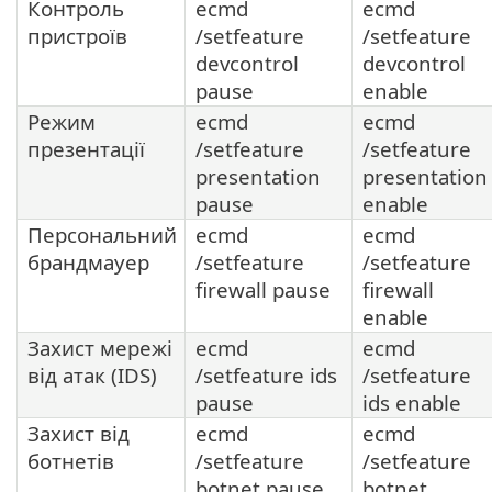
Контроль
ecmd
ecmd
пристроїв
/setfeature
/setfeature
devcontrol
devcontrol
pause
enable
Режим
ecmd
ecmd
презентації
/setfeature
/setfeature
presentation
presentation
pause
enable
Персональний
ecmd
ecmd
брандмауер
/setfeature
/setfeature
firewall pause
firewall
enable
Захист мережі
ecmd
ecmd
від атак (IDS)
/setfeature ids
/setfeature
pause
ids enable
Захист від
ecmd
ecmd
ботнетів
/setfeature
/setfeature
botnet pause
botnet