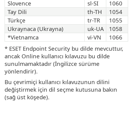
Slovence
sl-SI
1060
Tay Dili
th-TH
1054
Türkçe
tr-TR
1055
Ukraynaca (Ukrayna)
uk-UA
1058
*Vietnamca
vi-VN
1066
* ESET Endpoint Security bu dilde mevcuttur,
ancak Online kullanıcı kılavuzu bu dilde
sunulmamaktadır (İngilizce sürüme
yönlendirir).
Bu çevrimiçi kullanıcı kılavuzunun dilini
değiştirmek için dil seçme kutusuna bakın
(sağ üst köşede).