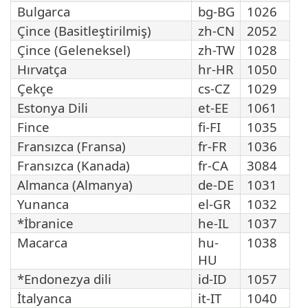
Bulgarca
bg-BG
1026
Çince (Basitleştirilmiş)
zh-CN
2052
Çince (Geleneksel)
zh-TW
1028
Hırvatça
hr-HR
1050
Çekçe
cs-CZ
1029
Estonya Dili
et-EE
1061
Fince
fi-FI
1035
Fransızca (Fransa)
fr-FR
1036
Fransızca (Kanada)
fr-CA
3084
Almanca (Almanya)
de-DE
1031
Yunanca
el-GR
1032
*İbranice
he-IL
1037
Macarca
hu-
1038
HU
*Endonezya dili
id-ID
1057
İtalyanca
it-IT
1040