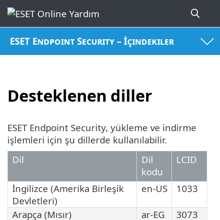
ESET Endpoint Security – İçindekiler
Desteklenen diller
ESET Endpoint Security, yükleme ve indirme
işlemleri için şu dillerde kullanılabilir.
Dil
Dil
LCID
kodu
İngilizce (Amerika Birleşik
en-US
1033
Devletleri)
Arapça (Mısır)
ar-EG
3073