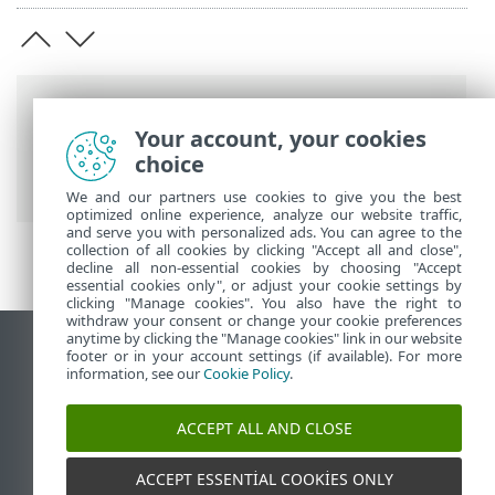
Breadcrumb'lar
Your account, your cookies
ESET Online Yardım
>
ESET Endpoint
choice
Security
>
Özellikler > Desteklenen diller
We and our partners use cookies to give you the best
optimized online experience, analyze our website traffic,
and serve you with personalized ads. You can agree to the
collection of all cookies by clicking "Accept all and close",
decline all non-essential cookies by choosing "Accept
essential cookies only", or adjust your cookie settings by
clicking "Manage cookies". You also have the right to
withdraw your consent or change your cookie preferences
anytime by clicking the "Manage cookies" link in our website
Masaüstü sitesini görüntüle
footer or in your account settings (if available). For more
information, see our
Cookie Policy
.
End of Life
ESET Bilgi Bankası
ACCEPT ALL AND CLOSE
ESET Forumu
ESET Status Portal
ACCEPT ESSENTIAL COOKIES ONLY