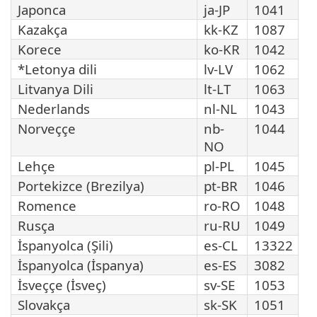
Japonca
ja-JP
1041
Kazakça
kk-KZ
1087
Korece
ko-KR
1042
*Letonya dili
lv-LV
1062
Litvanya Dili
lt-LT
1063
Nederlands
nl-NL
1043
Norveççe
nb-
1044
NO
Lehçe
pl-PL
1045
Portekizce (Brezilya)
pt-BR
1046
Romence
ro-RO
1048
Rusça
ru-RU
1049
İspanyolca (Şili)
es-CL
13322
İspanyolca (İspanya)
es-ES
3082
İsveççe (İsveç)
sv-SE
1053
Slovakça
sk-SK
1051