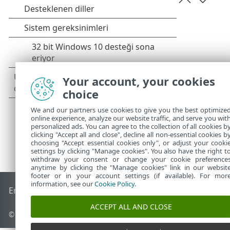
Your account, your cookies
choice
We and our partners use cookies to give you the best optimize
online experience, analyze our website traffic, and serve you wit
personalized ads. You can agree to the collection of all cookies b
clicking "Accept all and close", decline all non-essential cookies b
choosing "Accept essential cookies only", or adjust your cooki
settings by clicking "Manage cookies". You also have the right t
withdraw your consent or change your cookie preference
anytime by clicking the "Manage cookies" link in our websit
footer or in your account settings (if available). For mor
information, see our
Cookie Policy
.
End of Life
ESET Bilgi Bankası
ESET Forumu
ESET Status Por
ACCEPT ALL AND CLOSE
© 1992 - 2026 ESET, spol. s r.o. - Tüm hakları saklıdır.