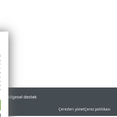
d
h
y
y
e
o
s
e
e
tal
Bölgesel destek
Çerezleri yönet
Çerez politikası