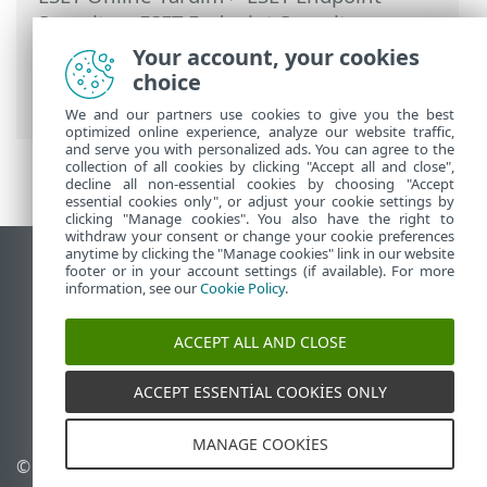
Security
>
ESET Endpoint Security
kullanarak
>
Araçlar
>
Zamanlayıcı
>
Your account, your cookies
İletişim pencereleri - Zamanlayıcı > Görev
choice
ayrıntıları - Uygulamayı çalıştır
We and our partners use cookies to give you the best
optimized online experience, analyze our website traffic,
and serve you with personalized ads. You can agree to the
collection of all cookies by clicking "Accept all and close",
decline all non-essential cookies by choosing "Accept
essential cookies only", or adjust your cookie settings by
clicking "Manage cookies". You also have the right to
withdraw your consent or change your cookie preferences
anytime by clicking the "Manage cookies" link in our website
Masaüstü sitesini görüntüle
footer or in your account settings (if available). For more
information, see our
Cookie Policy
.
End of Life
ESET Bilgi Bankası
ACCEPT ALL AND CLOSE
ESET Forumu
ESET Status Portal
ACCEPT ESSENTIAL COOKIES ONLY
Bölgesel destek
MANAGE COOKIES
© 1992 - 2026 ESET, spol. s
Çerezleri yönet