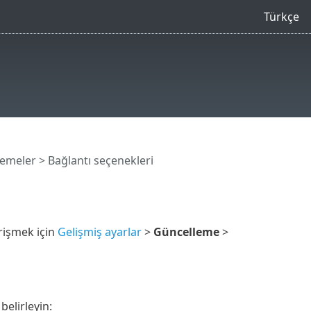
Türkçe
lemeler
> Bağlantı seçenekleri
rişmek için
Gelişmiş ayarlar
>
Güncelleme
>
belirleyin: