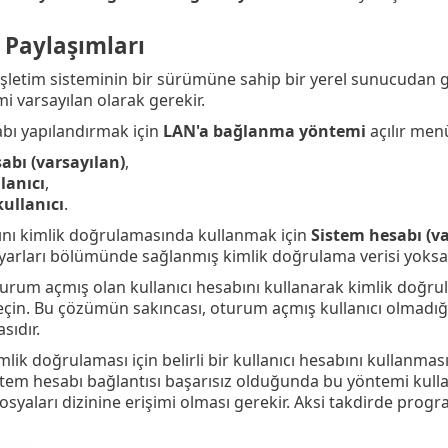
Paylaşımları
letim sisteminin bir sürümüne sahip bir yerel sunucudan gü
i varsayılan olarak gerekir.
abı yapılandırmak için
LAN'a bağlanma yöntemi
açılır men
abı (varsayılan)
,
lanıcı
,
kullanıcı
.
ını kimlik doğrulamasında kullanmak için
Sistem hesabı (va
arları bölümünde sağlanmış kimlik doğrulama verisi yoksa,
rum açmış olan kullanıcı hesabını kullanarak kimlik doğru
seçin. Bu çözümün sakıncası, oturum açmış kullanıcı olma
ıdır.
ik doğrulaması için belirli bir kullanıcı hesabını kullanması
stem hesabı bağlantısı başarısız olduğunda bu yöntemi kullan
syaları dizinine erişimi olması gerekir. Aksi takdirde pro