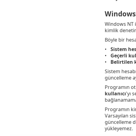
Windows 
Windows NT iş
kimlik denetim
Böyle bir hes
Sistem hes
Geçerli kul
Belirtilen 
Sistem hesab
güncelleme ay
Programın otu
kullanıcı
'yı 
bağlanamamas
Programın kiml
Varsayılan si
güncelleme do
yükleyemez.