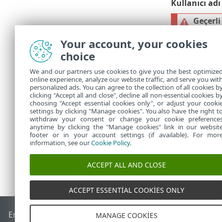
Kullanıcı adı
Geçerli
oluşabi
Your account, your cookies
güncell
grubuy
choice
doğrul
We and our partners use cookies to give you the best optimize
online experience, analyze our website traffic, and serve you wit
Güncellemeler
personalized ads. You can agree to the collection of all cookies b
Güncellemed
clicking "Accept all and close", decline all non-essential cookies b
choosing "Accept essential cookies only", or adjust your cooki
settings by clicking "Manage cookies". You also have the right t
withdraw your consent or change your cookie preference
anytime by clicking the "Manage cookies" link in our websit
footer or in your account settings (if available). For mor
information, see our
Cookie Policy
.
ACCEPT ALL AND CLOSE
ACCEPT ESSENTIAL COOKIES ONLY
End of Life
ESET Bilgi Bankası
ESET Forumu
ESET Status Por
MANAGE COOKIES