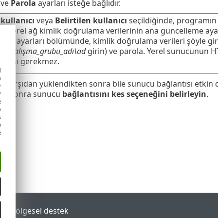
ve
Parola
ayarları isteğe bağlıdır.
 kullanıcı
veya
Belirtilen kullanıcı
seçildiğinde, programın k
lir. Yerel ağ kimlik doğrulama verilerinin ana güncelleme aya
eme ayarları bölümünde, kimlik doğrulama verileri şöyle gir
sa,
çalışma_grubu_adı\ad
girin) ve parola. Yerel sunucunun 
aması gerekmez.
d
h
 karşıdan yüklendikten sonra bile sunucu bağlantısı etkin 
y
en sonra sunucu
bağlantısını kes seçeneğini belirleyin
.
y
e
o
s
e
e
tal
Bölgesel destek