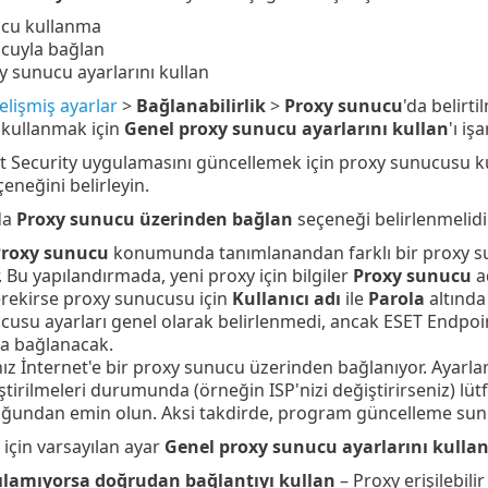
ucu kullanma
cuyla bağlan
y sunucu ayarlarını kullan
elişmiş ayarlar
>
Bağlanabilirlik
>
Proxy sunucu
'da belirt
 kullanmak için
Genel proxy sunucu ayarlarını kullan
'ı iş
 Security uygulamasını güncellemek için proxy sunucusu k
eneğini belirleyin.
da
Proxy sunucu üzerinden bağlan
seçeneği belirlenmelidi
roxy sunucu
konumunda tanımlanandan farklı bir proxy su
. Bu yapılandırmada, yeni proxy için bilgiler
Proxy sunucu
ad
erekirse proxy sunucusu için
Kullanıcı adı
ile
Parola
altında 
usu ayarları genel olarak belirlenmedi, ancak ESET Endpoin
a bağlanacak.
nız İnternet'e bir proxy sunucu üzerinden bağlanıyor. Ayarla
tirilmeleri durumunda (örneğin ISP'nizi değiştirirseniz) lüt
ğundan emin olun. Aksi takdirde, program güncelleme sun
için varsayılan ayar
Genel proxy sunucu ayarlarını kulla
ılamıyorsa doğrudan bağlantıyı kullan
– Proxy erişilebili