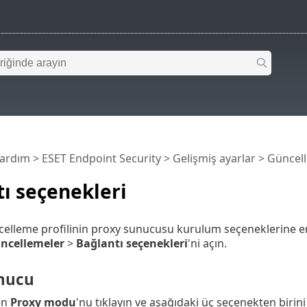
Yardım
>
ESET Endpoint Security
>
Gelişmiş ayarlar
>
Güncel
ı seçenekleri
üncelleme profilinin proxy sunucusu kurulum seçeneklerine e
ncellemeler
>
Bağlantı seçenekleri
'ni açın.
nucu
en
Proxy modu
'nu tıklayın ve aşağıdaki üç seçenekten birini 