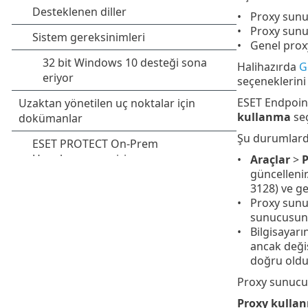
Proxy sun
Proxy sunu
Genel prox
Halihazırda
G
seçeneklerini
ESET Endpoint
kullanma
seç
Şu durumlar
Araçlar
>
P
güncellenir
3128) ve g
Proxy sunuc
sunucusun
Bilgisayarı
ancak değiş
doğru oldu
Proxy sunucu 
Proxy kullan