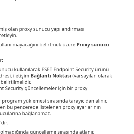
ilmiş olan proxy sunucu yapılandırması
aretleyin.
ullanılmayacağını belirtmek üzere
Proxy sunucu
r:
nucu kullanılarak ESET Endpoint Security ürünü
resi, iletişim
Bağlantı Noktası
(varsayılan olarak
belirtilmelidir.
t Security güncellemeler için bir proxy
r program yüklemesi sırasında tarayıcıdan alınır,
fen bu pencerede listelenen proxy ayarlarının
ucularına bağlanamaz.
n
'dır.
r olmadığında güncelleme sırasında atlanır.