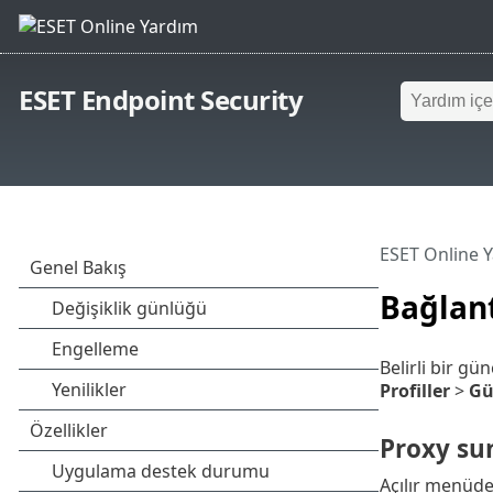
ESET Endpoint Security
ESET Online 
Bağlant
Belirli bir g
Profiller
>
Gü
Proxy su
Açılır menüd