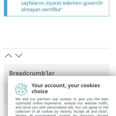
sayfalarını ziyaret ederken güvenilir
olmayan sertifika"
Breadcrumb'lar
ESET Online Yardım
>
ESET Endpoint
Your account, your cookies
Security
>
Gelişmiş ayarlar
>
Korumalar
>
choice
SSL/TLS
We and our partners use cookies to give you the best
optimized online experience, analyze our website traffic,
and serve you with personalized ads. You can agree to the
collection of all cookies by clicking "Accept all and close",
decline all non-essential cookies by choosing "Accept