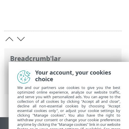
Breadcrumb'lar
ESET Online Yardım
>
ESET Endpoint
Your account, your cookies
Security
>
Gelişmiş ayarlar
>
Kullanıcı
choice
arabirimi
> Kullanıcı arabirimi öğeleri
We and our partners use cookies to give you the best
optimized online experience, analyze our website traffic,
and serve you with personalized ads. You can agree to the
collection of all cookies by clicking "Accept all and close",
decline all non-essential cookies by choosing "Accept
essential cookies only", or adjust your cookie settings by
clicking "Manage cookies". You also have the right to
withdraw your consent or change your cookie preferences
anytime by clicking the "Manage cookies" link in our website