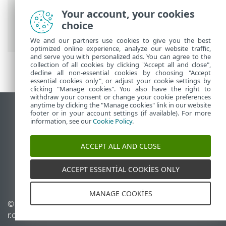
ESET Online Yardım
>
ESET Endpoint
Your account, your cookies
Security
>
SSS
> ESET Endpoint Security
choice
nasıl güncellenir?
We and our partners use cookies to give you the best
optimized online experience, analyze our website traffic,
and serve you with personalized ads. You can agree to the
collection of all cookies by clicking "Accept all and close",
decline all non-essential cookies by choosing "Accept
essential cookies only", or adjust your cookie settings by
clicking "Manage cookies". You also have the right to
withdraw your consent or change your cookie preferences
anytime by clicking the "Manage cookies" link in our website
Masaüstü sitesini görüntüle
footer or in your account settings (if available). For more
information, see our
Cookie Policy
.
End of Life
ESET Bilgi Bankası
ACCEPT ALL AND CLOSE
ESET Forumu
ESET Status Portal
ACCEPT ESSENTIAL COOKIES ONLY
Bölgesel destek
MANAGE COOKIES
© 1992 - 2026 ESET, spol. s
Çerezleri yönet
r.o. - Tüm hakları saklıdır.
Çerez politikası