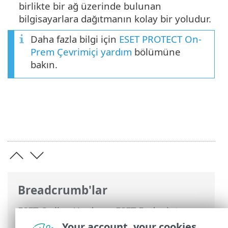
birlikte bir ağ üzerinde bulunan
bilgisayarlara dağıtmanın kolay bir yoludur.
Daha fazla bilgi için
ESET PROTECT On-
Prem Çevrimiçi yardım
bölümüne
bakın.
Breadcrumb'lar
ESET Online Yardım
>
ESET Endpoint
Security
>
Uzaktan yönetilen uç noktalar
Your account, your cookies