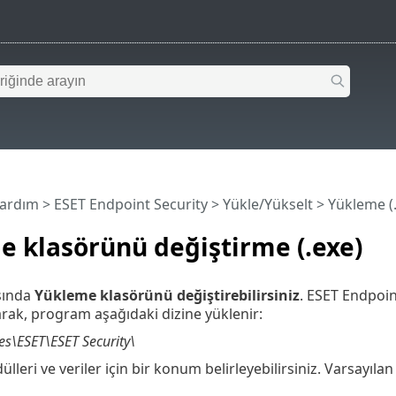
Yardım
>
ESET Endpoint Security
>
Yükle/Yükselt
>
Yükleme (
 klasörünü değiştirme (.exe)
sında
Yükleme klasörünü değiştirebilirsiniz
. ESET Endpoin
arak, program aşağıdaki dizine yüklenir:
es\ESET\ESET Security\
eri ve veriler için bir konum belirleyebilirsiniz. Varsayılan 