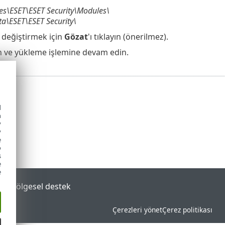
es\ESET\ESET Security\Modules\
a\ESET\ESET Security\
 değiştirmek için
Gözat
'ı tıklayın (önerilmez).
yın ve yükleme işlemine devam edin.
d
h
y
y
e
o
s
e
e
tal
Bölgesel destek
Çerezleri yönet
Çerez politikası