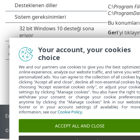
C:\Program Fil
C:\ProgramDat
Bu konumları
Geri
'yi tıkla
Your account, your cookies
choice
We and our partners use cookies to give you the best optimize
online experience, analyze our website traffic, and serve you wit
personalized ads. You can agree to the collection of all cookies b
clicking "Accept all and close", decline all non-essential cookies b
choosing "Accept essential cookies only", or adjust your cooki
settings by clicking "Manage cookies". You also have the right t
withdraw your consent or change your cookie preference
anytime by clicking the "Manage cookies" link in our websit
footer or in your account settings (if available). For mor
information, see our
Cookie Policy
.
End of Life
ESET Bilgi Bankası
ESET Forumu
ESET Status Por
ACCEPT ALL AND CLOSE
© 1992 - 2026 ESET, spol. s r.o. - Tüm hakları saklıdır.