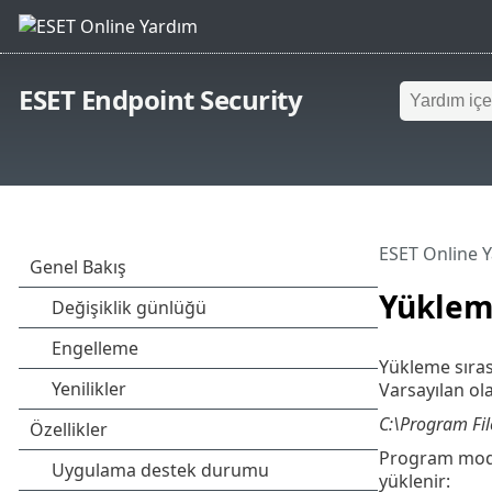
ESET Endpoint Security
ESET Online 
Yükleme
Yükleme sıra
Varsayılan ol
C:\Program Fil
Program modüll
yüklenir: