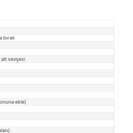
a bırak
lt seviyesi
sonuna ekle)
ılan)