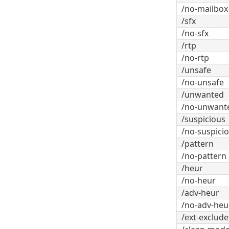
/no-mailbox
/sfx
/no-sfx
/rtp
/no-rtp
/unsafe
/no-unsafe
/unwanted
/no-unwant
/suspicious
/no-suspici
/pattern
/no-pattern
/heur
/no-heur
/adv-heur
/no-adv-heu
/ext-exclud