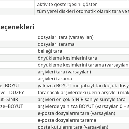
aktivite göstergesini göster
tüm yerel diskleri otomatik olarak tara ve 
seçenekleri
dosyaları tara (varsayılan)
dosyaları tarama
belleği tara
önyükleme kesimlerini tara
önyükleme kesimlerini tarama (varsayılan
arşivleri tara (varsayılan)
arşivleri tarama
ize=BOYUT
yalnızca BOYUT megabayt'tan küçük dosyalar
evel=DÜZEY
taranacak arşivlerdeki (derin arşivler) ma
ut=SINIR
arşivleri en çok SINIR saniye süreyle tara
size=BOYUT
arşivlerde yalnızca BOYUT (varsayılan 0 = 
e-posta dosyalarını tara (varsayılan)
e-posta dosyalarını tarama
posta kutularını tara (varsayılan)