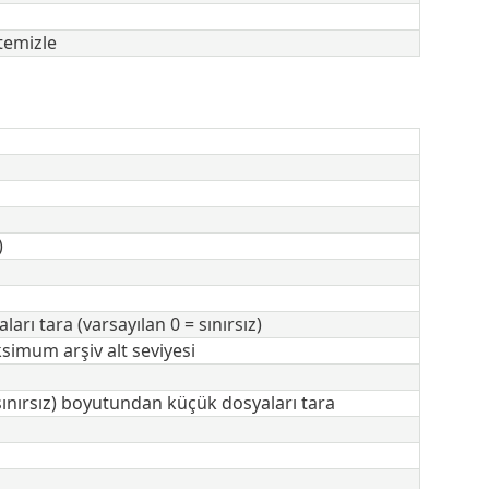
temizle
)
ı tara (varsayılan 0 = sınırsız)
ksimum arşiv alt seviyesi
sınırsız) boyutundan küçük dosyaları tara