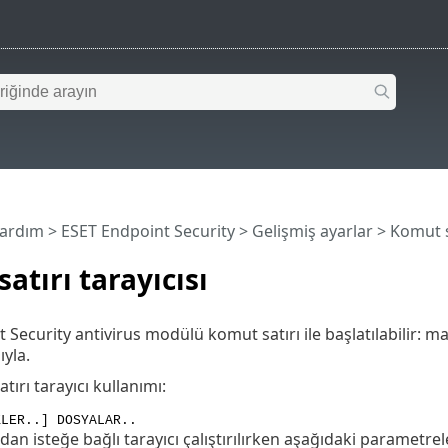
Yardım
>
ESET Endpoint Security
>
Gelişmiş ayarlar
> Komut sa
atırı tarayıcısı
 Security antivirus modülü komut satırı ile başlatılabilir: m
ıyla.
ırı tarayıcı kullanımı:
KLER..] DOSYALAR..
an isteğe bağlı tarayıcı çalıştırılırken aşağıdaki parametrele