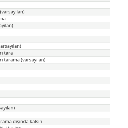
(varsayılan)
ama
ayılan)
arsayılan)
ı tara
ı tarama (varsayılan)
sayılan)
k
arama dışında kalsın