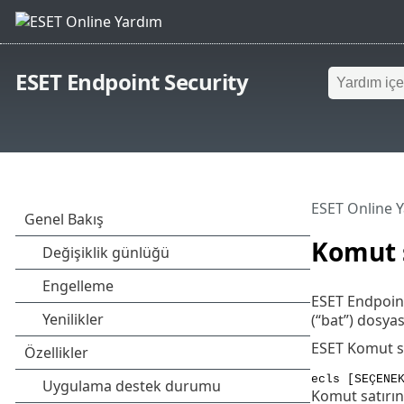
ESET Endpoint Security
ESET Online 
Komut s
ESET Endpoint
(“bat”) dosyas
ESET Komut sat
ecls [SEÇENE
Komut satırınd