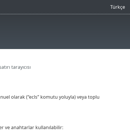
Türkçe
tırı tarayıcısı
anuel olarak (“ecls” komutu yoluyla) veya toplu
r ve anahtarlar kullanılabilir: