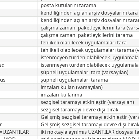
posta kutularını tarama
kendiliğinden açılan arşiv dosyalarını tara 
kendiliğinden açılan arşiv dosyalarını tar
çalışma zamanı paketleyicilerini tara (vars
çalışma zamanı paketleyicilerini tarama
tehlikeli olabilecek uygulamaları tara
tehlikeli olabilecek uygulamaları tarama (v
istenmeyen türden olabilecek uygulamalar
ed
istenmeyen türden olabilecek uygulamalar
şüpheli uygulamaları tara (varsayılan)
ous
şüpheli uygulamaları tarama
imzaları kullan (varsayılan)
imzaları kullanma
sezgisel taramayı etkinleştir (varsayılan)
sezgisel taramayı devre dışı bırak
Gelişmiş sezgisel taramayı etkinleştir (var
r
Gelişmiş sezgisel taramayı devre dışı bıra
e=UZANTILAR
iki noktayla ayrılmış UZANTILAR dosyası t