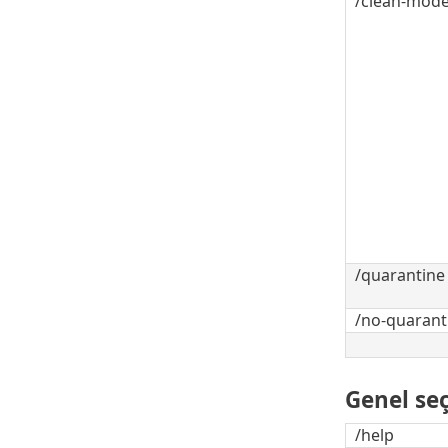
/clean-mo
/quarantine
/no-quarant
Genel se
/help