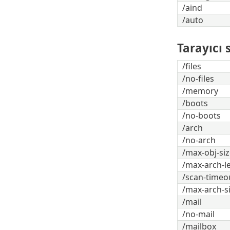
/aind
/auto
Tarayıcı 
/files
/no-files
/memory
/boots
/no-boots
/arch
/no-arch
/max-obj-s
/max-arch-l
/scan-timeo
/max-arch-
/mail
/no-mail
/mailbox