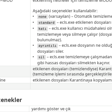
de=MOD
etkilenmiş nesneler için temizleme MOD
Aşağıdaki seçenekler kullanılabilir:
(varsayılan) – Otomatik temizlem
none
– ecls.exe etkilenen dosyaları
standard
– ecls.exe kullanıcı müdahalesi o
katı
temizlemeye veya silmeye çalışır (dosy
bulunulmaz).
– ecls.exe dosyanın ne oldu
ayrıntılı
dosyaları siler.
– ecls.exe temizlemeye çalışmadan 
sil
gibi hassas dosyaları silmekten kaçınır.
etkilenen dosyaları (temizlendiyse) Karan
(temizleme işlemi sırasında gerçekleştiri
ine
etkilenen dosyaları Karantinaya kopyalam
çenekler
yardımı göster ve çık