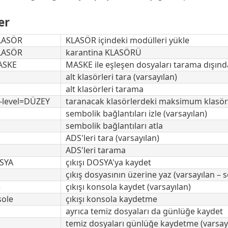
er
KLASÖR
KLASÖR içindeki modülleri yükle
KLASÖR
karantina KLASÖRÜ
ASKE
MASKE ile eşleşen dosyaları tarama dışınd
alt klasörleri tara (varsayılan)
alt klasörleri tarama
-level=DÜZEY
taranacak klasörlerdeki maksimum klasör a
sembolik bağlantıları izle (varsayılan)
sembolik bağlantıları atla
ADS'leri tara (varsayılan)
ADS'leri tarama
OSYA
çıkışı DOSYA'ya kaydet
çıkış dosyasının üzerine yaz (varsayılan – 
e
çıkışı konsola kaydet (varsayılan)
sole
çıkışı konsola kaydetme
ayrıca temiz dosyaları da günlüğe kaydet
temiz dosyaları günlüğe kaydetme (varsay