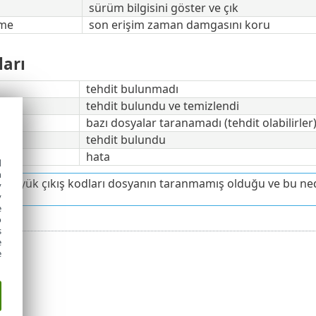
sürüm bilgisini göster ve çık
ime
son erişim zaman damgasını koru
ları
tehdit bulunmadı
tehdit bulundu ve temizlendi
bazı dosyalar taranamadı (tehdit olabilirler
tehdit bulundu
hata
d
h
 büyük çıkış kodları dosyanın taranmamış olduğu ve bu nede
y
y
e
o
s
e
e