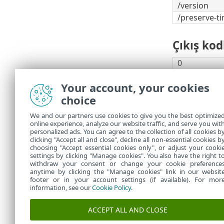
/version
/preserve-t
Çıkış kod
0
1
Your account, your cookies
10
choice
50
100
We and our partners use cookies to give you the best optimize
online experience, analyze our website traffic, and serve you wit
100'Den
personalized ads. You can agree to the collection of all cookies b
clicking "Accept all and close", decline all non-essential cookies b
choosing "Accept essential cookies only", or adjust your cooki
settings by clicking "Manage cookies". You also have the right t
withdraw your consent or change your cookie preference
anytime by clicking the "Manage cookies" link in our websit
footer or in your account settings (if available). For mor
information, see our
Cookie Policy
.
ACCEPT ALL AND CLOSE