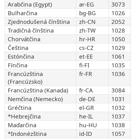
Arabčina (Egypt)
ar-EG
3073
Bulharčina
bg-BG
1026
Zjednodušená čínština
zh-CN
2052
Tradičná čínština
zh-TW
1028
Chorvátčina
hr-HR
1050
Čeština
cs-CZ
1029
Estónčina
et-EE
1061
Fínčina
fi-FI
1035
Francúzština
fr-FR
1036
(Francúzsko)
Francúzština (Kanada)
fr-CA
3084
Nemčina (Nemecko)
de-DE
1031
Gréčtina
el-GR
1032
*Hebrejčina
he-IL
1037
Maďarčina
hu-HU
1038
*Indonézština
id-ID
1057