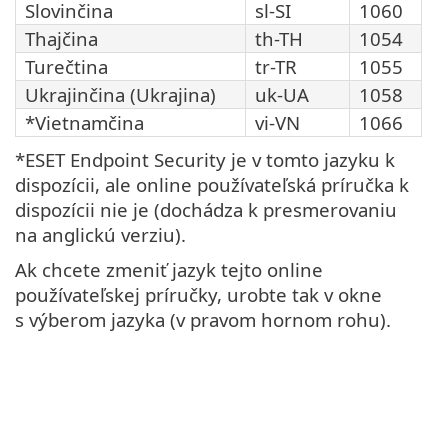
Slovinčina
sl-SI
1060
Thajčina
th-TH
1054
Turečtina
tr-TR
1055
Ukrajinčina (Ukrajina)
uk-UA
1058
*Vietnamčina
vi-VN
1066
*ESET Endpoint Security je v tomto jazyku k
dispozícii, ale online používateľská príručka k
dispozícii nie je (dochádza k presmerovaniu
na anglickú verziu).
Ak chcete zmeniť jazyk tejto online
používateľskej príručky, urobte tak v okne
s výberom jazyka (v pravom hornom rohu).