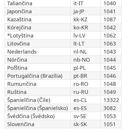
Taliančina
it-IT
1040
Japončina
ja-JP
1041
Kazaština
kk-KZ
1087
Kórejčina
ko-KR
1042
*Lotyština
lv-LV
1062
Litovčina
lt-LT
1063
Nederlands
nl-NL
1043
Nórčina
nb-NO
1044
Poľština
pl-PL
1045
Portugalčina (Brazília)
pt-BR
1046
Rumunčina
ro-RO
1048
Ruština
ru-RU
1049
Španielčina (Čile)
es-CL
13322
Španielčina (Španielsko)
es-ES
3082
Švédčina (Švédsko)
sv-SE
1053
Slovenčina
sk-SK
1051