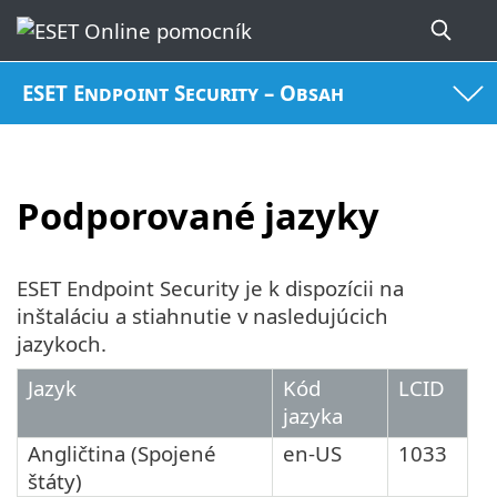
ESET Endpoint Security – Obsah
Podporované jazyky
ESET Endpoint Security je k dispozícii na
inštaláciu a stiahnutie v nasledujúcich
jazykoch.
Jazyk
Kód
LCID
jazyka
Angličtina (Spojené
en-US
1033
štáty)