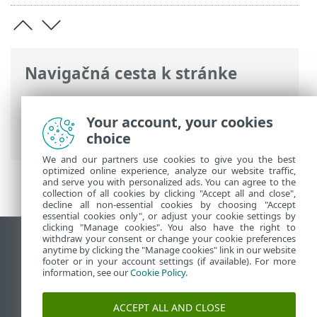
Navigačná cesta k stránke
ESET Online pomocník
>
ESET Endpoint
Security
>
Špecifikácie > Podporované
Your account, your cookies
jazyky
choice
We and our partners use cookies to give you the best
optimized online experience, analyze our website traffic,
and serve you with personalized ads. You can agree to the
collection of all cookies by clicking "Accept all and close",
decline all non-essential cookies by choosing "Accept
essential cookies only", or adjust your cookie settings by
clicking "Manage cookies". You also have the right to
withdraw your consent or change your cookie preferences
Zobraziť stránku ako na počítači
anytime by clicking the "Manage cookies" link in our website
footer or in your account settings (if available). For more
End of Life
information, see our
Cookie Policy
.
Databáza znalostí ESET
ESET Fórum
ACCEPT ALL AND CLOSE