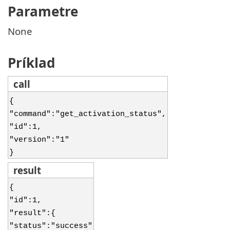
Parametre
None
Príklad
call
{
"command":"get_activation_status",
"id":1,
"version":"1"
}
result
{
"id":1,
"result":{
"status":"success"