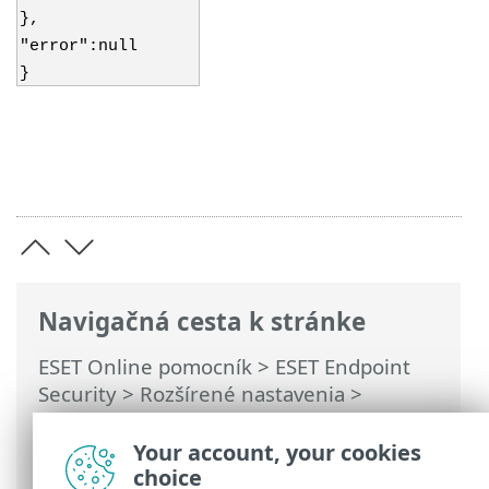
},
"error":null
}
Navigačná cesta k stránke
ESET Online pomocník
>
ESET Endpoint
Security
>
Rozšírené nastavenia
>
Vzdialený monitoring a správa
>
Zoznam
ERMM JSON príkazov
> get activation-
Your account, your cookies
status
choice