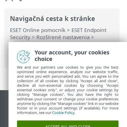
Navigačná cesta k stránke
ESET Online pomocník
>
ESET Endpoint
Security
>
Rozšírené nastavenia
>
Nástroje
>
Aktualizácie Microsoft
Windows
> Dialógové okno – Aktualizácie
Your account, your cookies
operačného systému
choice
We and our partners use cookies to give you the best
optimized online experience, analyze our website traffic,
and serve you with personalized ads. You can agree to the
collection of all cookies by clicking "Accept all and close",
decline all non-essential cookies by choosing "Accept
essential cookies only", or adjust your cookie settings by
clicking "Manage cookies". You also have the right to
withdraw your consent or change your cookie preferences
Zobraziť stránku ako na počítači
anytime by clicking the "Manage cookies" link in our website
footer or in your account settings (if available). For more
End of Life
information, see our
Cookie Policy
.
Databáza znalostí ESET
ESET Fórum
ACCEPT ALL AND CLOSE