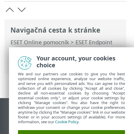
Navigačná cesta k stránke
ESET Online pomocník
>
ESET Endpoint
Security
>
Rozšírené nastavenia
>
Používateľské rozhranie
> Oznamovacie
Your account, your cookies
okná > Núdzový režim
choice
We and our partners use cookies to give you the best
optimized online experience, analyze our website traffic,
and serve you with personalized ads. You can agree to the
collection of all cookies by clicking "Accept all and close",
decline all non-essential cookies by choosing "Accept
essential cookies only", or adjust your cookie settings by
clicking "Manage cookies". You also have the right to
withdraw your consent or change your cookie preferences
Zobraziť stránku ako na počítači
anytime by clicking the "Manage cookies" link in our website
footer or in your account settings (if available). For more
End of Life
information, see our
Cookie Policy
.
Databáza znalostí ESET
ESET Fórum