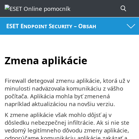
ESET Endpoint Security – Obsah
Zmena aplikácie
Firewall detegoval zmenu aplikácie, ktorá už v
minulosti nadväzovala komunikáciu z vášho
počítača. Aplikácia mohla byť zmenená
napríklad aktualizáciou na novšiu verziu.
K zmene aplikácie však mohlo dôjsť aj v
dôsledku nebezpečnej infiltrácie. Ak si nie ste
vedomý legitímneho dôvodu zmeny aplikácie,
odporúčame komunikáciu aplikácie zakázať a