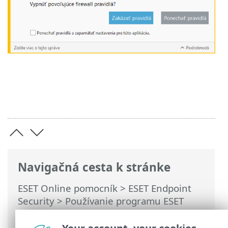
Navigačná cesta k stránke
ESET Online pomocník
>
ESET Endpoint
Security
>
Používanie programu ESET
Endpoint Security
>
Nastavenia
>
Sieť
>
Dialógové okná – ochrana siete > Zmena