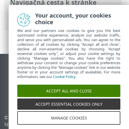
Navigačná cesta k stránke
ESET Online pomocník
>
ESET Endpoint
Your account, your cookies
Security
>
Ako začať
> Kontextové menu
choice
We and our partners use cookies to give you the best
optimized online experience, analyze our website traffic,
and serve you with personalized ads. You can agree to the
collection of all cookies by clicking "Accept all and close",
decline all non-essential cookies by choosing "Accept
essential cookies only", or adjust your cookie settings by
clicking "Manage cookies". You also have the right to
withdraw your consent or change your cookie preferences
Zobraziť stránku ako na počítači
anytime by clicking the "Manage cookies" link in our website
footer or in your account settings (if available). For more
End of Life
information, see our
Cookie Policy
.
Databáza znalostí ESET
ESET Fórum
ACCEPT ALL AND CLOSE
ESET Status Portal
Technická podpora
ACCEPT ESSENTIAL COOKIES ONLY
© 1992 - 2026 ESET,
Spravovať súbory cookie
MANAGE COOKIES
spol. s r. o. Všetky práva
Zásady používania súborov