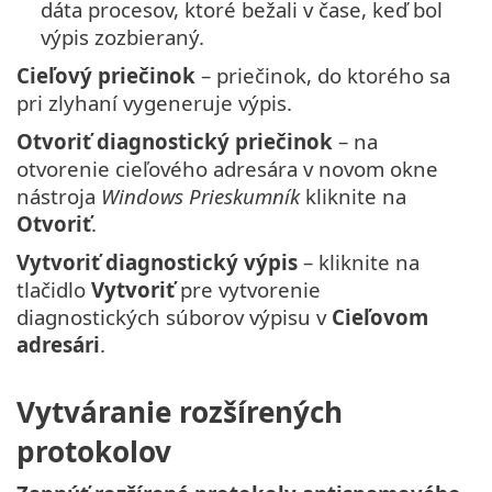
dáta procesov, ktoré bežali v čase, keď bol
výpis zozbieraný.
Cieľový priečinok
– priečinok, do ktorého sa
pri zlyhaní vygeneruje výpis.
Otvoriť diagnostický priečinok
– na
otvorenie cieľového adresára v novom okne
nástroja
Windows Prieskumník
kliknite na
Otvoriť
.
Vytvoriť diagnostický výpis
– kliknite na
tlačidlo
Vytvoriť
pre vytvorenie
diagnostických súborov výpisu v
Cieľovom
adresári
.
Vytváranie rozšírených
protokolov