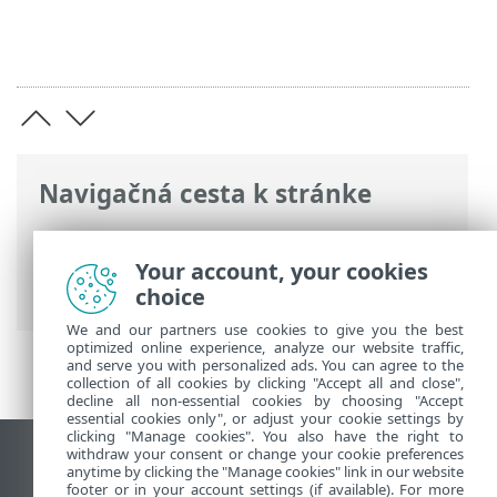
Navigačná cesta k stránke
ESET Online pomocník
>
ESET Endpoint
Security
>
Rozšírené nastavenia
>
Your account, your cookies
Riešenie problémov > Diagnostika
choice
We and our partners use cookies to give you the best
optimized online experience, analyze our website traffic,
and serve you with personalized ads. You can agree to the
collection of all cookies by clicking "Accept all and close",
decline all non-essential cookies by choosing "Accept
essential cookies only", or adjust your cookie settings by
clicking "Manage cookies". You also have the right to
withdraw your consent or change your cookie preferences
Zobraziť stránku ako na počítači
anytime by clicking the "Manage cookies" link in our website
footer or in your account settings (if available). For more
End of Life