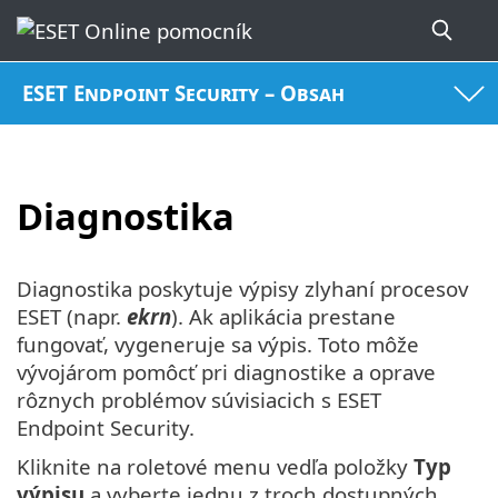
ESET Endpoint Security – Obsah
Diagnostika
Diagnostika poskytuje výpisy zlyhaní procesov
ESET (napr.
ekrn
). Ak aplikácia prestane
fungovať, vygeneruje sa výpis. Toto môže
vývojárom pomôcť pri diagnostike a oprave
rôznych problémov súvisiacich s ESET
Endpoint Security.
Kliknite na roletové menu vedľa položky
Typ
výpisu
a vyberte jednu z troch dostupných