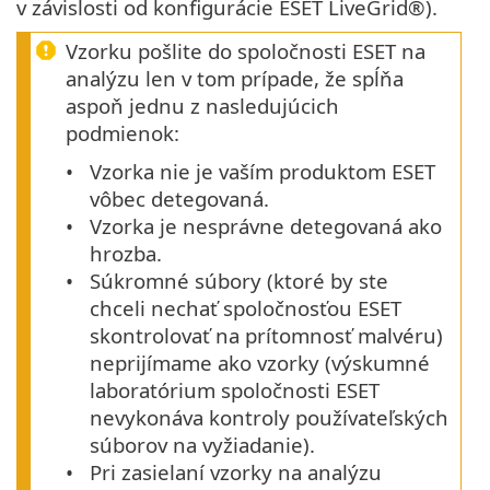
v závislosti od konfigurácie ESET LiveGrid®).
Vzorku pošlite do spoločnosti ESET na
analýzu len v tom prípade, že spĺňa
aspoň jednu z nasledujúcich
podmienok:
Vzorka nie je vaším produktom ESET
vôbec detegovaná.
Vzorka je nesprávne detegovaná ako
hrozba.
Súkromné súbory (ktoré by ste
chceli nechať spoločnosťou ESET
skontrolovať na prítomnosť malvéru)
neprijímame ako vzorky (výskumné
laboratórium spoločnosti ESET
nevykonáva kontroly používateľských
súborov na vyžiadanie).
Pri zasielaní vzorky na analýzu