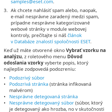
samples@eset.com
.
Ak chcete nahlásiť spam alebo, naopak,
e‑mail nesprávne zaradený medzi spam,
prípadne nesprávne kategorizované
webové stránky v module webovej
kontroly, prečítajte si náš
článok
v Databáze znalostí spoločnosti ESET
.
Keď už máte otvorené okno
Vybrať vzorku na
analýzu
, z roletového menu
Dôvod
odoslania vzorky
vyberte popis, ktorý
najlepšie zodpovedá podozreniu:
Podozrivý súbor
Podozrivá stránka
(stránka infikovaná
malvérom)
Nesprávne detegovaná stránka
Nesprávne detegovaný súbor
(súbor, ktorý
je detegovaný ako hrozba, no v skutočnosti