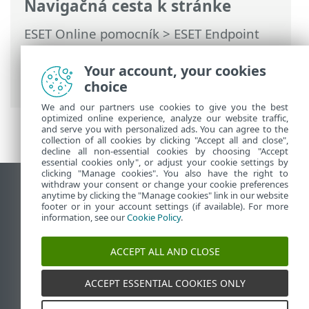
Navigačná cesta k stránke
ESET Online pomocník
>
ESET Endpoint
Security
>
Používanie programu ESET
Endpoint Security
>
Nástroje
> Odoslanie
Your account, your cookies
vzorky na analýzu
choice
We and our partners use cookies to give you the best
optimized online experience, analyze our website traffic,
and serve you with personalized ads. You can agree to the
collection of all cookies by clicking "Accept all and close",
decline all non-essential cookies by choosing "Accept
essential cookies only", or adjust your cookie settings by
clicking "Manage cookies". You also have the right to
withdraw your consent or change your cookie preferences
Zobraziť stránku ako na počítači
anytime by clicking the "Manage cookies" link in our website
footer or in your account settings (if available). For more
End of Life
information, see our
Cookie Policy
.
Databáza znalostí ESET
ESET Fórum
ACCEPT ALL AND CLOSE
ESET Status Portal
Technická podpora
ACCEPT ESSENTIAL COOKIES ONLY