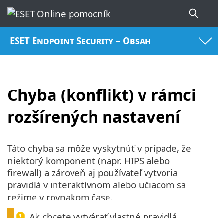
ESET Endpoint Security – Obsah
Chyba (konflikt) v rámci
rozšírených nastavení
Táto chyba sa môže vyskytnúť v prípade, že
niektorý komponent (napr. HIPS alebo
firewall) a zároveň aj používateľ vytvoria
pravidlá v interaktívnom alebo učiacom sa
režime v rovnakom čase.
Ak chcete vytvárať vlastné pravidlá,