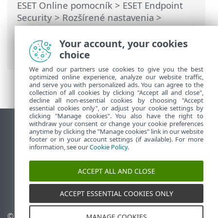
ESET Online pomocník
>
ESET Endpoint
Security
>
Rozšírené nastavenia
>
Oznámenia
>
Interaktívne upozornenia
>
Chyba (konflikt) v rámci rozšírených
Your account, your cookies
nastavení
choice
We and our partners use cookies to give you the best
optimized online experience, analyze our website traffic,
and serve you with personalized ads. You can agree to the
collection of all cookies by clicking "Accept all and close",
decline all non-essential cookies by choosing "Accept
essential cookies only", or adjust your cookie settings by
clicking "Manage cookies". You also have the right to
withdraw your consent or change your cookie preferences
Zobraziť stránku ako na počítači
anytime by clicking the "Manage cookies" link in our website
footer or in your account settings (if available). For more
End of Life
information, see our
Cookie Policy
.
Databáza znalostí ESET
ESET Fórum
ACCEPT ALL AND CLOSE
ESET Status Portal
Technická podpora
ACCEPT ESSENTIAL COOKIES ONLY
© 1992 - 2026 ESET,
Spravovať súbory cookie
MANAGE COOKIES