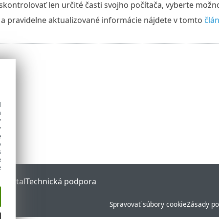
skontrolovať len určité časti svojho počítača, vyberte možn
a pravidelne aktualizované informácie nájdete v tomto
člá
d
h
y
y
e
o
s
e
e
 Portal
Technická podpora
Spravovať súbory cookie
Zásady po