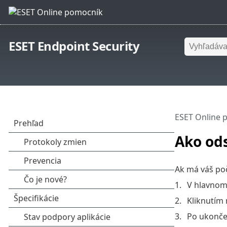
ESET Endpoint Security
ESET Online 
Ako ods
Ak má váš poč
V hlavnom
Kliknutím
Po ukončen