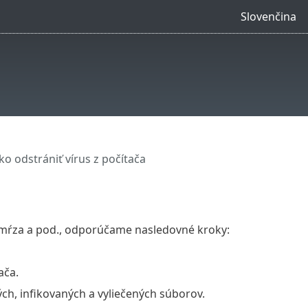
Slovenčina
ko odstrániť vírus z počítača
zamŕza a pod., odporúčame nasledovné kroky:
ača.
h, infikovaných a vyliečených súborov.