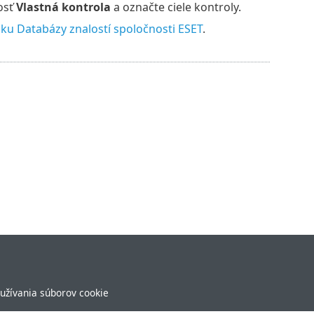
osť
Vlastná kontrola
a označte ciele kontroly.
nku Databázy znalostí spoločnosti ESET
.
užívania súborov cookie