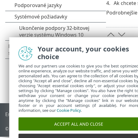
Ak chcete 
Podrobnejšie 
Your account, your cookies
choice
We and our partners use cookies to give you the best optimize
online experience, analyze our website traffic, and serve you wit
personalized ads. You can agree to the collection of all cookies b
clicking "Accept all and close", decline all non-essential cookies b
choosing "Accept essential cookies only", or adjust your cooki
settings by clicking "Manage cookies". You also have the right t
withdraw your consent or change your cookie preference
anytime by clicking the "Manage cookies" link in our websit
footer or in your account settings (if available). For mor
information, see our
Cookie Policy
.
End of Life
Databáza znalostí ESET
ESET Fórum
ESET Status
ACCEPT ALL AND CLOSE
© 1992 - 2026 ESET, spol. s r. o. Všetky práva vyhradené.