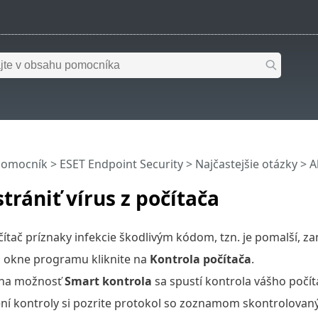
pomocník
>
ESET Endpoint Security
>
Najčastejšie otázky
> A
trániť vírus z počítača
ítač príznaky infekcie škodlivým kódom, tzn. je pomalší, 
 okne programu kliknite na
Kontrola počítača
.
 na možnosť
Smart kontrola
sa spustí kontrola vášho počít
í kontroly si pozrite protokol so zoznamom skontrolovanýc