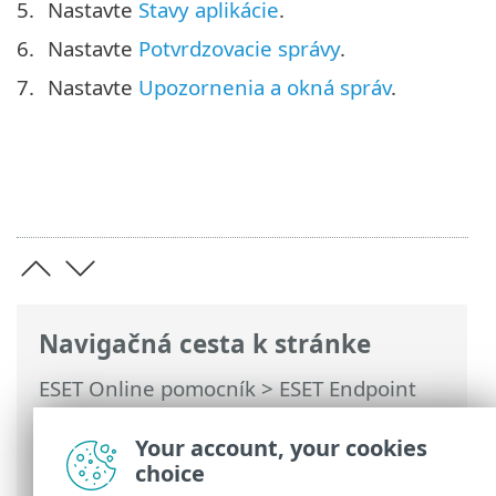
Nastavte
Stavy aplikácie
.
Nastavte
Potvrdzovacie správy
.
Nastavte
Upozornenia a okná správ
.
Navigačná cesta k stránke
ESET Online pomocník
>
ESET Endpoint
Security
>
Najčastejšie otázky
> Ako
minimalizovať používateľské rozhranie
Your account, your cookies
programu ESET Endpoint Security
choice