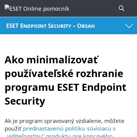
ESET Endpoint Security – Obsah
Ako minimalizovať
používateľské rozhranie
programu ESET Endpoint
Security
Ak je program spravovaný vzdialene, môžete
použiť
prednastavenú politiku súvisiacu s
„viditeľnosťou“ produktu pre koncového