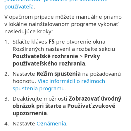
používateľa
.
V opačnom prípade môžete manuálne priamo
v lokálne nainštalovanom programe vykonať
nasledujúce kroky:
Stlačte kláves
F5
pre otvorenie okna
Rozšírených nastavení a rozbaľte sekciu
Používateľské rozhranie
>
Prvky
používateľského rozhrania
.
Nastavte
Režim spustenia
na požadovanú
hodnotu.
Viac informácií o režimoch
spustenia programu
.
Deaktivujte možnosti
Zobrazovať úvodný
obrázok pri štarte
a
Používať zvukové
upozornenia
.
Nastavte
Oznámenia
.