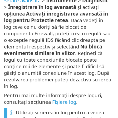
Setare avansată
>
Instrumente
>
Diagnostic
>
Înregistrare în log avansată
și activați
opțiunea
Activați înregistrarea avansată în
log pentru Protecție rețea
. Dacă vedeți în
log ceva ce nu doriți să fie blocat de
componenta Firewall, puteți crea o regulă sau
o excepție regulă IDS făcând clic dreapta pe
elementul respectiv și selectând
Nu bloca
evenimente similare în viitor
. Rețineți că
logul cu toate conexiunile blocate poate
conține mii de elemente și poate fi dificil să
găsiți o anumită conexiune în acest log. După
rezolvarea problemei puteți dezactiva scrierea
în log.
Pentru mai multe informații despre loguri,
consultați secțiunea
Fișiere log
.
Utilizați scrierea în log pentru a vedea