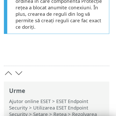
ordinea în care componenta Protecție
rețea a blocat anumite conexiuni. În
plus, crearea de reguli din log vă
permite să creați reguli care fac exact
ce doriți.
Urme
Ajutor online ESET
>
ESET Endpoint
Security
>
Utilizarea ESET Endpoint
Security
>
Setare
>
Reţea
>
Rezolvarea