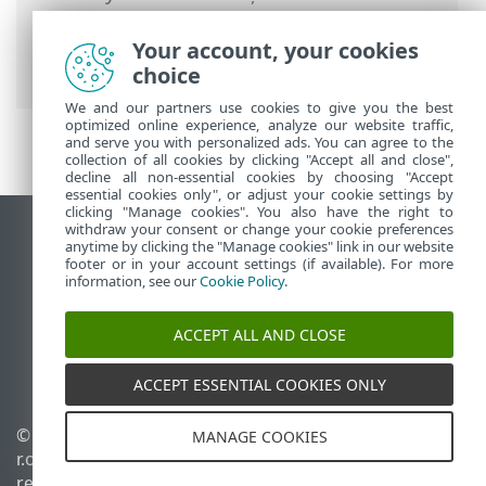
problemelor cu ESET Network Protection
> Scriere în log și creare de reguli sau
Your account, your cookies
excepții din log
choice
We and our partners use cookies to give you the best
optimized online experience, analyze our website traffic,
and serve you with personalized ads. You can agree to the
collection of all cookies by clicking "Accept all and close",
decline all non-essential cookies by choosing "Accept
essential cookies only", or adjust your cookie settings by
clicking "Manage cookies". You also have the right to
withdraw your consent or change your cookie preferences
Vizualizare site pentru desktop
anytime by clicking the "Manage cookies" link in our website
footer or in your account settings (if available). For more
End of Life
information, see our
Cookie Policy
.
Baza de cunoștințe ESET
Forum ESET
ACCEPT ALL AND CLOSE
ESET Status Portal
Asistenţă regională
ACCEPT ESSENTIAL COOKIES ONLY
© 1992 - 2026 ESET, spol. s
Gestionare module cookie
MANAGE COOKIES
r.o. - Toate drepturile
Politica privind modulele
rezervate.
cookie