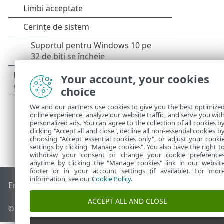
Your account, your cookies
choice
We and our partners use cookies to give you the best optimize
online experience, analyze our website traffic, and serve you wit
personalized ads. You can agree to the collection of all cookies b
clicking "Accept all and close", decline all non-essential cookies b
choosing "Accept essential cookies only", or adjust your cooki
settings by clicking "Manage cookies". You also have the right t
withdraw your consent or change your cookie preference
anytime by clicking the "Manage cookies" link in our websit
footer or in your account settings (if available). For mor
information, see our
Cookie Policy
.
End of Life
Baza de cunoștințe ESET
Forum ESET
ESET Statu
ACCEPT ALL AND CLOSE
© 1992 - 2026 ESET, spol. s r.o. - Toate drepturile rezervate.