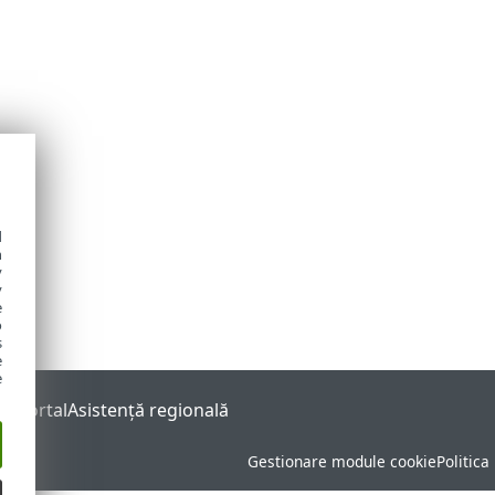
d
h
y
y
e
o
s
e
e
s Portal
Asistenţă regională
Gestionare module cookie
Politica