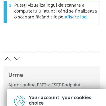
Puteți vizualiza logul de scanare a
computerului atunci când se finalizează
o scanare făcând clic pe
Afișare log
.
Urme
Ajutor online ESET
>
ESET Endpoint
Security
>
Utilizarea ESET Endpoint
Security
>
Scanare computer
> Lansator
Your account, your cookies
scanare particularizată
choice