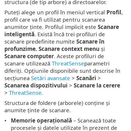
structura (de tip arbore) a directoarelor.
Puteți alege un profil în meniul vertical
Profil
,
profil care va fi utilizat pentru scanarea
anumitor ținte. Profilul implicit este
Scanare
inteligentă
. Există încă trei profiluri de
scanare predefinite numite
Scanare în
profunzime
,
Scanare context menu
și
Scanare computer
. Aceste profiluri de
scanare utilizează
ThreatSense
parametri
diferiți. Opțiunile disponibile sunt descrise în
secțiunea
Setări avansate
>
Scanări
>
Scanarea dispozitivului
>
Scanare la cerere
>
ThreatSense
.
Structura de foldere (arborele) conține și
anumite ținte de scanare.
Memorie operațională
– Scanează toate
procesele și datele utilizate în prezent de