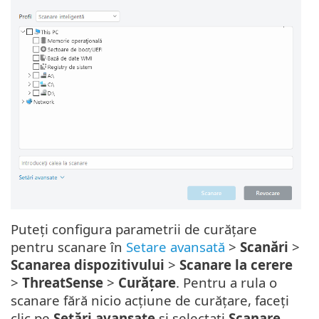
Puteți configura parametrii de curățare
pentru scanare în
Setare avansată
>
Scanări
>
Scanarea dispozitivului
>
Scanare la cerere
>
ThreatSense
>
Curățare
. Pentru a rula o
scanare fără nicio acțiune de curățare, faceți
clic pe
Setări avansate
și selectați
Scanare