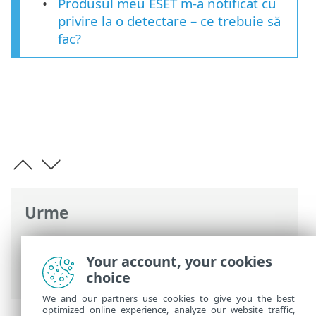
Produsul meu ESET m-a notificat cu
privire la o detectare – ce trebuie să
fac?
Urme
Ajutor online ESET
>
ESET Endpoint
Security
>
Utilizarea ESET Endpoint
Your account, your cookies
Security
>
Instrumente
> Carantină
choice
We and our partners use cookies to give you the best
optimized online experience, analyze our website traffic,