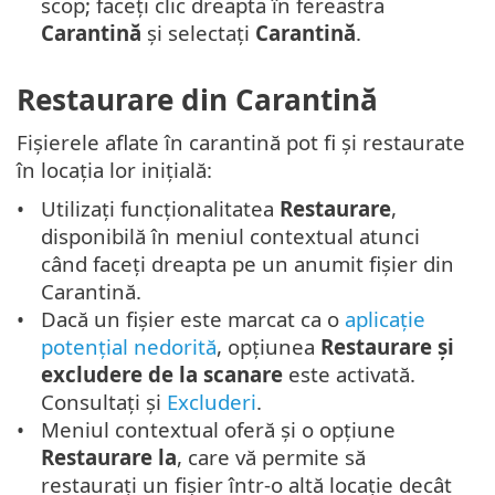
scop; faceți clic dreapta în fereastra
Carantină
și selectați
Carantină
.
Restaurare din Carantină
Fișierele aflate în carantină pot fi și restaurate
în locația lor inițială:
Utilizați funcționalitatea
Restaurare
,
disponibilă în meniul contextual atunci
când faceți dreapta pe un anumit fișier din
Carantină.
Dacă un fișier este marcat ca o
aplicație
potențial nedorită
, opțiunea
Restaurare și
excludere de la scanare
este activată.
Consultați și
Excluderi
.
Meniul contextual oferă și o opțiune
Restaurare la
, care vă permite să
restaurați un fișier într-o altă locație decât