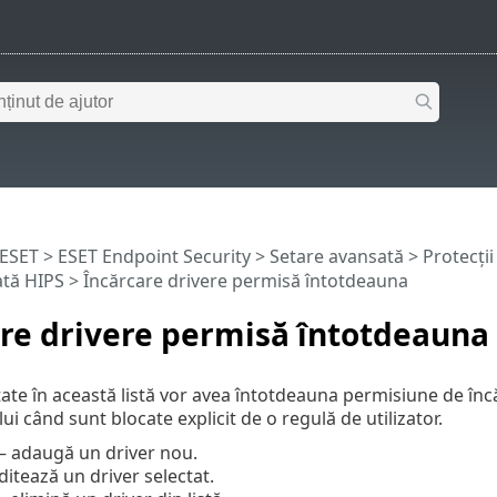
 ESET
>
ESET Endpoint Security
>
Setare avansată
>
Protecții
ată HIPS
> Încărcare drivere permisă întotdeauna
re drivere permisă întotdeauna
tate în această listă vor avea întotdeauna permisiune de încă
ui când sunt blocate explicit de o regulă de utilizator.
– adaugă un driver nou.
ditează un driver selectat.