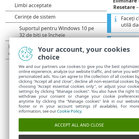
Eliminare
–
Resetare
–
Faceți c
utilă da
După in
Your account, your cookies
choice
Driverel
prin fo
We and our partners use cookies to give you the best optimize
complet
online experience, analyze our website traffic, and serve you wit
personalized ads. You can agree to the collection of all cookies b
clicking "Accept all and close", decline all non-essential cookies b
choosing "Accept essential cookies only", or adjust your cooki
settings by clicking "Manage cookies". You also have the right t
withdraw your consent or change your cookie preference
anytime by clicking the "Manage cookies" link in our websit
footer or in your account settings (if available). For mor
information, see our
Cookie Policy
.
ACCEPT ALL AND CLOSE