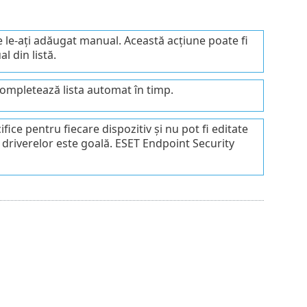
re le-ați adăugat manual. Această acțiune poate fi
l din listă.
completează lista automat în timp.
ice pentru fiecare dispozitiv și nu pot fi editate
 driverelor este goală. ESET Endpoint Security