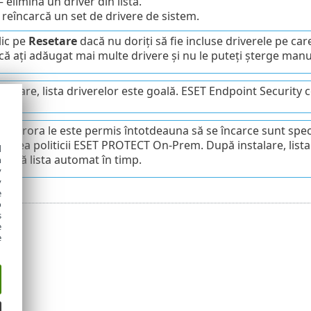
 elimină un driver din listă.
 reîncarcă un set de drivere de sistem.
lic pe
Resetare
dacă nu doriți să fie incluse driverele pe ca
că ați adăugat mai multe drivere și nu le puteți șterge manua
stalare, lista driverelor este goală. ESET Endpoint Security 
e cărora le este permis întotdeauna să se încarce sunt specif
losirea politicii ESET PROTECT On-Prem. După instalare, lista
d
ează lista automat în timp.
h
y
y
e
o
s
e
e