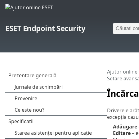
ESET Endpoint Security
Ajutor online
Setare avans
Încărca
Driverele ară
excepția cazul
Adăugare
Editare
– e